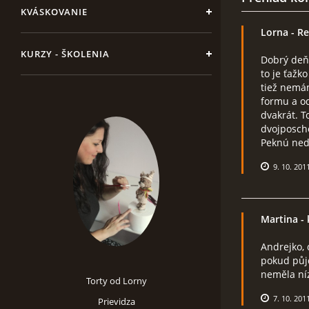
KVÁSKOVANIE
Lorna
- Re
KURZY - ŠKOLENIA
Dobrý deň
to je ťažko
tiež nemám
formu a od
dvakrát. T
dvojposcho
Peknú nede
9. 10. 201
Martina
- 
Andrejko, 
pokud půj
neměla níz
Torty od Lorny
7. 10. 201
Prievidza