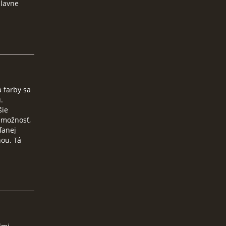
hlavne
á farby sa
.
šie
 možnosť,
ľanej
ňou. Tá