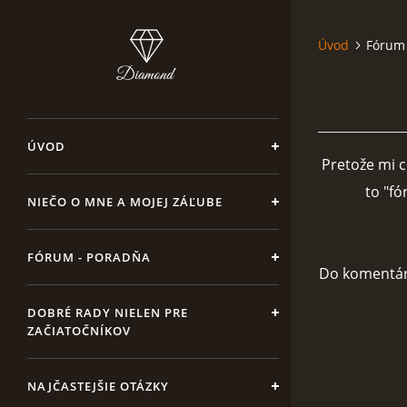
Úvod
Fórum
ÚVOD
Pretože mi c
to "fó
NIEČO O MNE A MOJEJ ZÁĽUBE
FÓRUM - PORADŇA
Do komentáro
DOBRÉ RADY NIELEN PRE
ZAČIATOČNÍKOV
NAJČASTEJŠIE OTÁZKY