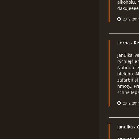
alkoholu. 
dakujeee
28. 9. 201
Lorna
- Re
Janulka, v
rýchlejšie
Nabudúce,
bieleho. A
zafarbiť s
hmoty.. Pr
schne lepši
28. 9. 201
Janulka
- 