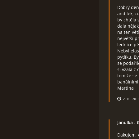
Dobrý den
andílek, c
by chtěla 
dala něja
na ten vět
největší p
lednice pě
Nebyl elas
pytlíku. B
se podařil
si vzala z 
tom že se 
banálními 
Martina
2. 10. 201
Janulka
- 
Dakujem, A