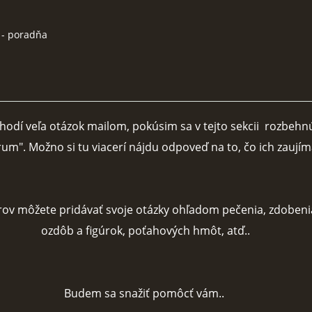
 - poradňa
hodí veľa otázok mailom, pokúsim sa v tejto sekcii rozbehn
rum". Možno si tu viacerí nájdu odpoveď na to, čo ich zaujím
v môžete pridávať svoje otázky ohľadom pečenia, zdobeni
ozdôb a figúrok, poťahových hmôt, atď..
Budem sa snažiť pomôcť vám..