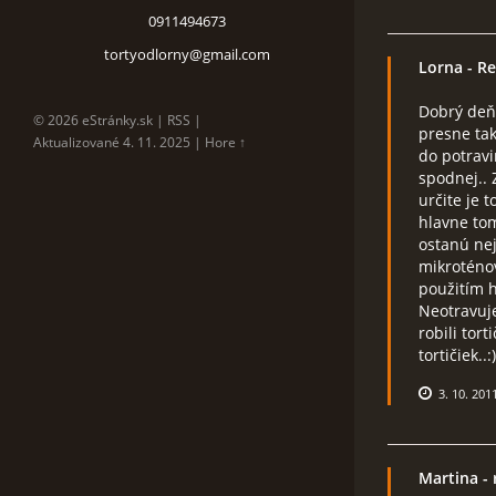
0911494673
tortyodlorny@gmail.com
Lorna
- Re
Dobrý deň
© 2026 eStránky.sk
|
RSS
|
presne tak
Aktualizované 4. 11. 2025
|
Hore ↑
do potravi
spodnej.. 
určite je 
hlavne tom
ostanú nej
mikroténo
použitím h
Neotravuje
robili tor
tortičiek..:)
3. 10. 201
Martina
- 