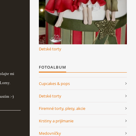
Detské torty
FOTOALBUM
olajte mi
 Lorny.
Cupcakes & pops
Detské torty
stím :-)
Firemné torty, plesy, akcie
Krstiny a prijímanie
Medovníčky