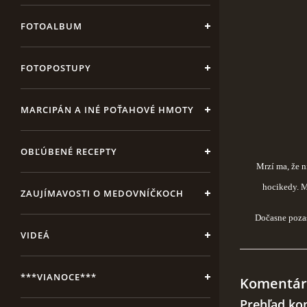
FOTOALBUM
FOTOPOSTUPY
MARCIPÁN A INÉ POŤAHOVÉ HMOTY
OBĽÚBENÉ RECEPTY
Mrzí ma, že n
hocikedy. M
ZAUJÍMAVOSTI O MEDOVNÍČKOCH
Dočasne pozas
VIDEÁ
***VIANOCE***
Komentár
Prehľad ko