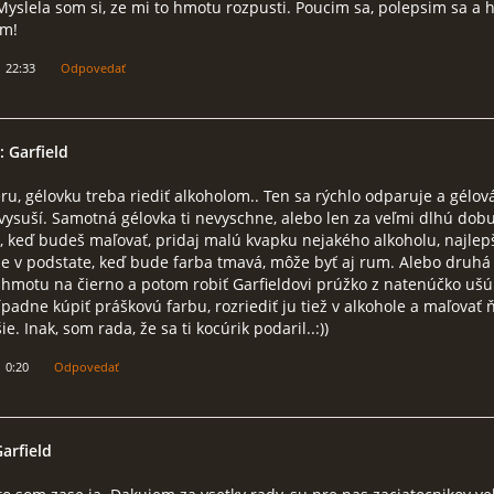
Myslela som si, ze mi to hmotu rozpusti. Poucim sa, polepsim sa a 
em!
1 22:33
Odpovedať
: Garfield
eru, gélovku treba riediť alkoholom.. Ten sa rýchlo odparuje a gélov
 vysuší. Samotná gélovka ti nevyschne, alebo len za veľmi dlhú dobu
 keď budeš maľovať, pridaj malú kvapku nejakého alkoholu, najlep
le v podstate, keď bude farba tmavá, môže byť aj rum. Alebo druhá
i hmotu na čierno a potom robiť Garfieldovi prúžko z natenúčko ušú
ípadne kúpiť práškovú farbu, rozriediť ju tiež v alkohole a maľovať 
e. Inak, som rada, že sa ti kocúrik podaril..:))
1 0:20
Odpovedať
Garfield