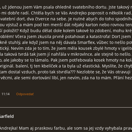
, už jdenou jsem Vám psala ohledně svatebního dortu. Jste takový 
o mi dobře radí. Chtěla bych se Vás Andrejko poprosit o několik rad
svatební dort, dva čtverce na sebe. Je nutné abych do toho spodníh
kou výstuž a mám pod ten menší dát nějaký karton nebo rovnou te
ší položit? Když budu dělat dole kolem takové to zdobení, mohu k
roblém! Včera jsem zkusila prvně potahovat a katastrofa! Dort jsem
kně stuhlý, ale když jsem na něj dávala Smarflex, vůbec to nešlo p
tický. Nevím zda je to tím, že jsem měla kousek zbylé hmoty v igeli
yla taková tvrdá tak jsem jí nahřála v mikrovlnce, ale stejně to nešl
o, ale jakoby se to lámalo. Pak jsem potřebovala kosek hmoty na kol
originál. balení, tj ten kbelíček a ta byla už elastická. Myslíte, že chy
tam dostal vzduch, proto tak stvrdla??? Nezlobte se, že Vás otravuji
věcmi, ale semi dortování líbí, jen nevím, zda na to mám. Přání he
1 11:14
Odpovedať
Garfield
ndrejka! Mam aj praskovu farbu, ale som sa jej vzdy vyhybala prav