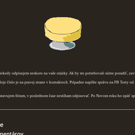
iekedy odpisujem neskoro na vaše otázky. Ak by ste potrebovali súrne poradiť, zav
oje číslo je na pravej strane v kontaktoch. Prípadne napíšte správu na FB Torty od
tavujem fórum, v poslednom čase nestíham odpisovať. Po Novom roku ho opäť spu
e
mentárov