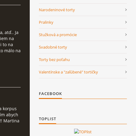
Narodeninové torty
Pralinky
, atď.. Ja
Stužková a promócie
riem na
i to na
Svadobné torty
 to málo na
Torty bez poťahu
Valentínske a "zaľúbené" tortičky
FACEBOOK
na korpus
vím abych
TOPLIST
!! Martina