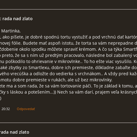
: rada nad zlato
 Martinka,
, ako píšete, je dobré spodnú tortu vystužiť a pod vrchnú dať kart
novej fólie. Budete mať aspoň istotu, že torta sa vám neprepadne d
Zdobenie okolo spodku môžete spraviť krémom. A čo sa týka Smartf
to preto, že sa s ním už predtým pracovalo, následne bol zabalený vo 
u poškodilo to ohrievanie v mikrovlnke.. To ho ešte viac vysušilo. 
aké zbytky zo Smartlexu, dobre ich premieste, dôkladne zabaľte do
vého vrecúška a odložte do vedierka s vrchnákom.. A vždy pred ka
motu dobre premieste v rukách, ale už bez mikrovlnky.
te ma a som rada, že sa vám tortovanie páči. To je základ k tomu, 
tičky s láskou a potešením...)) Nech sa vám darí, prajem veľa krásnyc
)
1 20:32
Odpovedať
rada nad zlato