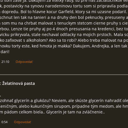
to som zase ja. Dakujem za vsetky rady, su pre nas zaciatocnikov ve
k, postavicky na synovu narodeninovu tortu som si pripravila podla
 dopredu. Bol to hlavne kocur Garfield, ktory sa mi uzasne podaril
chnut len tak na tanieri a na druhy den bol peknucky, presuseny a 
a som mu na chrbat malovat s tenuckym stetcom cierne pruhy s ci
rbou. Lenze tie pruhy aj po 4 dnoch presusania na kredenci, bez t
icku prikryvala, stale nechaval odtlacky na mojich prstoch. Mala s
ko zafixovat s alkoholom? Ako sa to robi? Alebo treba malovat na po
hovku torty este, ked hmota je makka? Dakujem, Andrejka, a len tak
 dari!
1 21:10
Odpovedať
: Želatínová pasta
,
ohnať glycerín a glukózu? Neviem, ale skúste glycerín nahradiť ol
šeničným, alebo kukuričným sirupom, prípadne tým medom, ale hm
 pádom celkom biela.. Glycerín je tam na zvláčnenie..
1 0:54
Odpovedať