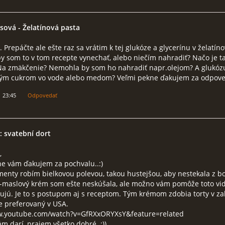
asová
- Želatínová pasta
 Prepáčte ale ešte raz sa vrátim k tej glukóze a glycerínu v želatíno
 som to v tom recepte vynechať, alebo niečím nahradiť? Načo je t
 Na zmäkčenie? Nemohla by som ho nahradiť napr.olejom? A glukóz
ým cukrom vo vode alebo medom? Veľmi pekne ďakujem za odpove
1 23:45
Odpovedať
: svatební dort
,
ne vám ďakujem za pochvalu..:)
enty robím bielkovou polevou, takou hustejšou, aby nestekala z bo
-maslový krém som ešte neskúšala, ale možno vám pomôže toto vid
ujú. Je to s postupom aj s receptom. Tým krémom zdobia torty v za
e preferovaný v USA.
w.youtube.com/watch?v=GfRXxORYXsY&feature=related
m darí, prajem všetko dobré..:))