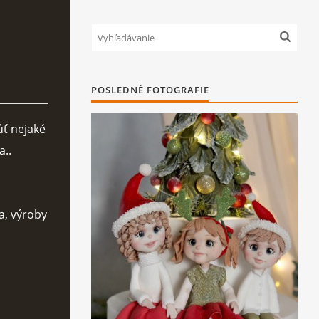
POSLEDNÉ FOTOGRAFIE
úť nejaké
a..
a, výroby