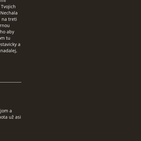
lmi
 Tvojich
. Nechala
na treti
ernou
oho aby
om tu
stavicky a
 nadalej,
ejom a
ota už asi