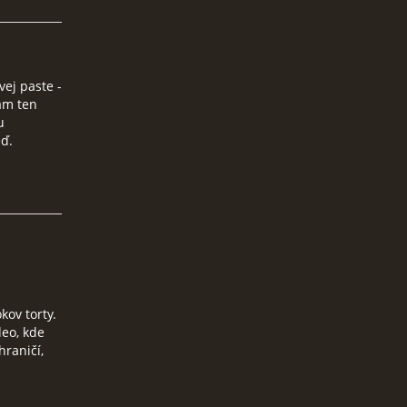
vej paste -
am ten
u
ď.
kov torty.
eo, kde
hraničí,