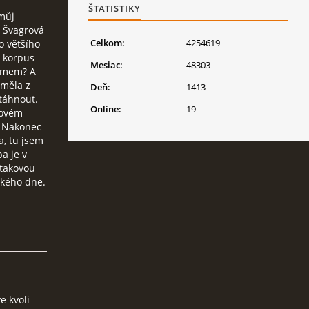
ŠTATISTIKY
můj
. Švagrová
Celkom:
4254619
o většího
n korpus
Mesiac:
48303
rémem? A
 měla z
Deň:
1413
otáhnout.
Online:
19
tovém
o. Nakonec
a, tu jsem
ba je v
 takovou
zkého dne.
e kvoli