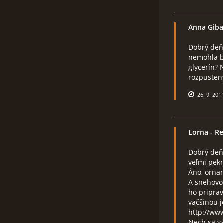
Anna Gib
Dobrý deň.
nemohla by
glycerín?
rozpusten
26. 9. 201
Lorna
- Re
Dobrý deň
veľmi pek
Áno, ornam
A snehovo
ho priprav
väčšinou j
http://ww
Nech sa vá