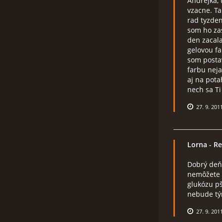
Andrejka, 
vzacne. Ta
rad tyzden
som ho zas
den zacal
gelovou fa
som postav
farbu neja
aj na pota
nech sa Ti
27. 9. 201
Lorna
- Re
Dobrý deň
nemôžete z
glukózu p
nebude tým
27. 9. 201