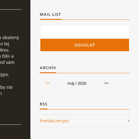
MAIL LIST
ón obalený
o tej
lexu,
fólii a
Keď vám
ARCHÍV
ždým
<<
máj / 2026
>>
aby ste
h
RSS
Prehľad zdrojov