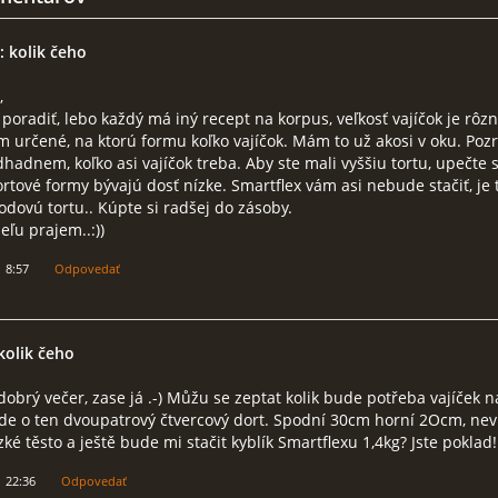
: kolik čeho
,
 poradiť, lebo každý má iný recept na korpus, veľkosť vajíčok je rôzna
 určené, na ktorú formu koľko vajíčok. Mám to už akosi v oku. Poz
hadnem, koľko asi vajíčok treba. Aby ste mali vyššiu tortu, upečte s
ortové formy bývajú dosť nízke. Smartflex vám asi nebude stačiť, je
dovú tortu.. Kúpte si radšej do zásoby.
ľu prajem..:))
1 8:57
Odpovedať
kolik čeho
dobrý večer, zase já .-) Můžu se zeptat kolik bude potřeba vajíček 
de o ten dvoupatrový čtvercový dort. Spodní 30cm horní 2Ocm, ne
ké těsto a ještě bude mi stačit kyblík Smartflexu 1,4kg? Jste poklad!
1 22:36
Odpovedať