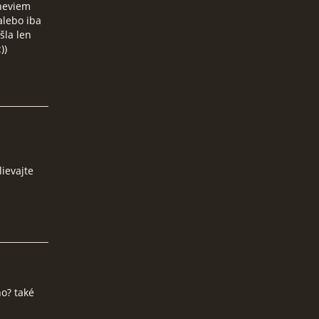
 neviem
alebo iba
šla len
))
lievajte
no? také