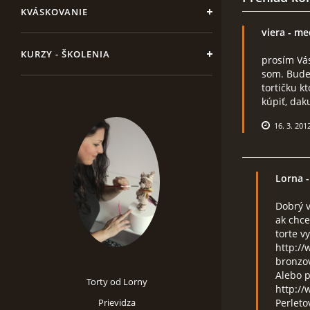
KVÁSKOVANIE
viera
- me
KURZY - ŠKOLENIA
prosím Vá
som. Bude
tortičku k
kúpiť, dak
16. 3. 201
Lorna
-
Dobrý v
ak chce
torte v
http:/
bronzov
Alebo 
Torty od Lorny
http://
Prievidza
Perleto