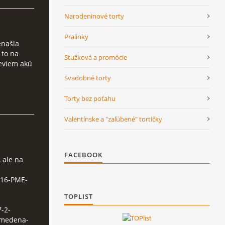
Narodeninové torty
Pralinky
enašla
 to na
Stužková a promócie
neviem akú
Svadobné torty
Torty bez poťahu
Valentínske a "zaľúbené" tortičky
FACEBOOK
 ale na
216-PME-
TOPLIST
-2-
n-medena-