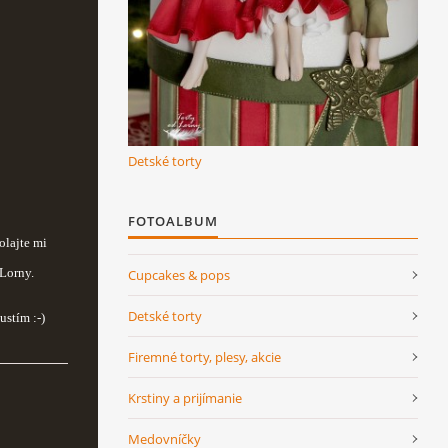
Detské torty
FOTOALBUM
olajte mi
 Lorny.
Cupcakes & pops
Detské torty
stím :-)
Firemné torty, plesy, akcie
Krstiny a prijímanie
Medovníčky