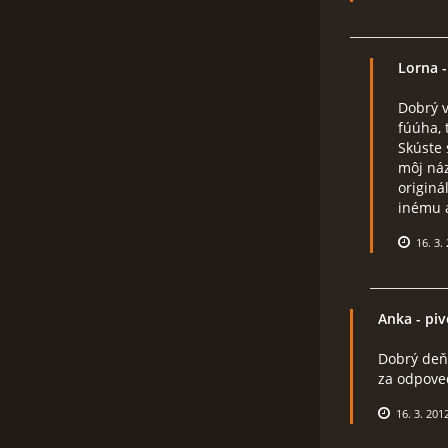
Lorna
-
Dobrý v
fúúha, 
Skúste 
môj náz
originá
inému a
16. 3.
Anka
- piv
Dobrý deň,
za odpove
16. 3. 201