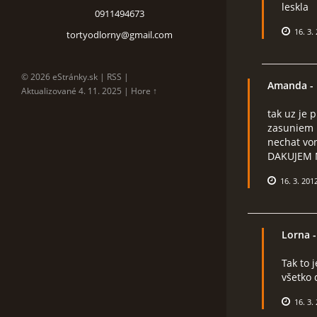
leskla
0911494673
16. 3.
tortyodlorny@gmail.com
© 2026 eStránky.sk
|
RSS
|
Amanda
- 
Aktualizované 4. 11. 2025
|
Hore ↑
tak uz je p
zasuniem k
nechat von
DAKUJEM 
16. 3. 201
Lorna
-
Tak to 
všetko 
16. 3.