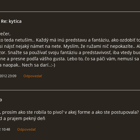
 Re: kytica
ečer,
to teda netuším.. Každý má inú predstavu a fantáziu, ako ozdobiť to
si nájsť nejaký námet na nete. Myslím, že ružami nič nepokazíte.. Al
or. Snažte sa používať svoju fantáziu a predstavivosť, iba vtedy bu
lne a presne podľa vášho gusta. Lebo to, čo sa páči vám, nemusí sa
 naopak.. Nech sa darí..:-)
 2012 23:09
Odpovedať
o
 prosím ako ste robila to pivo? v akej forme a ako ste postupovala
d a prajem pekný deň
2 10:48
Odpovedať