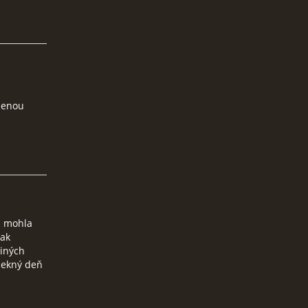
denou
m mohla
jak
 iných
pekný deň