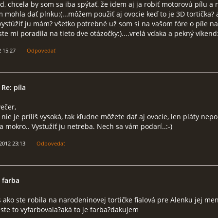
, chcela by som sa iba spýtať, že idem aj ja robiť motorovú pílu a
 mohla dať plnku:(...môžem použiť aj ovocie keď to je 3D tortička? 
vystúžiť ju mám? všetko potrebné už som si na vašom fóre o píle na
ste mi poradila na tieto dve otázočky:)....vrelá vďaka a pekný víkend:
2 15:27
Odpovedať
 Re: píla
ečer,
a nie je príliš vysoká, tak kľudne môžete dať aj ovocie, len pláty nepo
a mokro.. Vystužiť ju netreba. Nech sa vám podarí..:-)
 2012 23:13
Odpovedať
á farba
 ako ste robila na narodeninovej tortičke fialová pre Alenku jej me
o ste to vyfarbovala?aká to je farba?dakujem