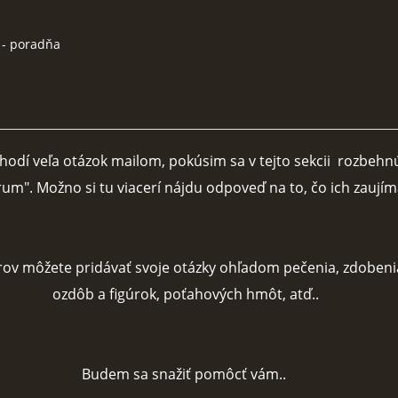
 - poradňa
hodí veľa otázok mailom, pokúsim sa v tejto sekcii rozbehn
rum". Možno si tu viacerí nájdu odpoveď na to, čo ich zaujím
v môžete pridávať svoje otázky ohľadom pečenia, zdobeni
ozdôb a figúrok, poťahových hmôt, atď..
Budem sa snažiť pomôcť vám..