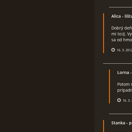
Alica
- lišt
Dobrý deň.
mi to:((. 
sa od hmot
16. 3. 201
Lorna
-
Potom s
prípadn
16. 3.
Stanka
- p