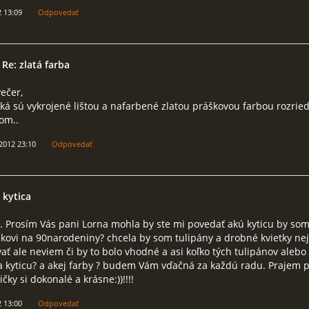
2 13:09
Odpovedať
 Re: zlatá farba
ečer,
á sú vykrojené lištou a nafarbené zlatou práškovou farbou rozrie
om..
 2012 23:10
Odpovedať
 kytica
. Prosím Vás pani Lorna mohla by ste mi povedať akú kyticu by so
kovi na 90narodeniny? chcela by som tulipány a drobné kvietky ne
ť ale neviem či by to bolo vhodné a asi koľko tých tulipánov alebo
a kyticu? a akej farby ? budem Vám vďačná za každú radu. Prajem 
ičky si dokonalé a krásne:))!!!!
2 13:00
Odpovedať