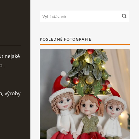
POSLEDNÉ FOTOGRAFIE
úť nejaké
a..
a, výroby