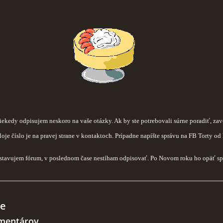
iekedy odpisujem neskoro na vaše otázky. Ak by ste potrebovali súrne poradiť, zav
oje číslo je na pravej strane v kontaktoch. Prípadne napíšte správu na FB Torty od
tavujem fórum, v poslednom čase nestíham odpisovať. Po Novom roku ho opäť spu
e
mentárov