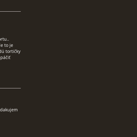
rtu..
e to je
dú tortičky
 páčiť
? dakujem