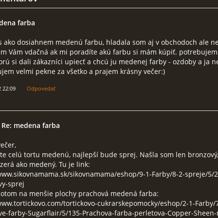
dena farba
s ako dosiahnem medenú farbu, hladala som aj v obchodoch ale n
m Vám vdačná ak mi poradíte akú farbu si mám kúpiť. potrebujem
torú si dali zákazníci upiecť a chcú ju medenej farby - ozdoby a ja 
ujem velmi pekne za všetko a prajem krásny večer:)
2 22:09
Odpovedať
 Re: medena farba
ečer,
te celú tortu medenú, najlepší bude sprej. Našla som len bronzový,
yzerá ako medený. Tu je link:
/www.sikovnamama.sk/sikovnamama/eshop/9-1-Farby/8-2-spreje/5/
y-sprej
potom na menšie plochy prachová medená farba:
www.tortickovo.com/tortickovo-cukrarskepomocky/eshop/2-1-Farby/7
ve-farby-Sugarflair/5/135-Prachova-farba-perletova-Copper-Shee