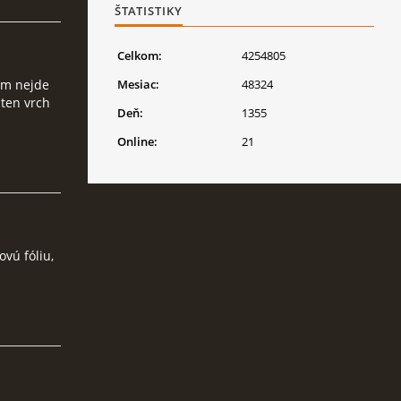
ŠTATISTIKY
Celkom:
4254805
Mesiac:
48324
am nejde
 ten vrch
Deň:
1355
Online:
21
vú fóliu,