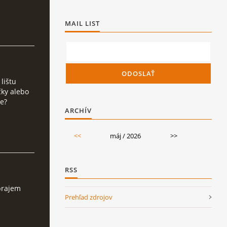
MAIL LIST
 lištu
čky alebo
ne?
ARCHÍV
<<
máj / 2026
>>
RSS
 prajem
Prehľad zdrojov