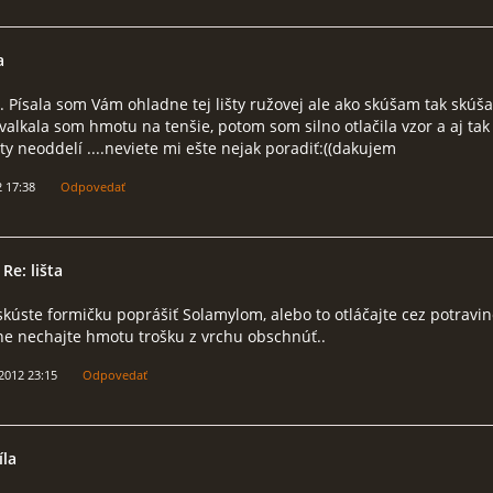
a
 Písala som Vám ohladne tej lišty ružovej ale ako skúšam tak skúš
Vyvalkala som hmotu na tenšie, potom som silno otlačila vzor a aj tak
y neoddelí ....neviete mi ešte nejak poradiť:((dakujem
2 17:38
Odpovedať
 Re: lišta
kúste formičku poprášiť Solamylom, alebo to otláčajte cez potravino
e nechajte hmotu trošku z vrchu obschnúť..
 2012 23:15
Odpovedať
íla