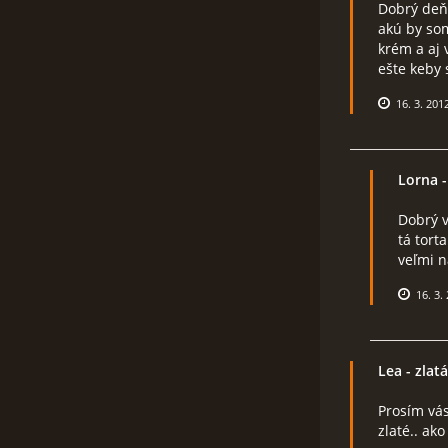
Dobrý deňd
akú by som
krém a aj 
ešte keby 
16. 3. 201
Lorna
-
Dobrý v
tá tort
veľmi n
16. 3.
Lea
- zlat
Prosím vás
zlaté.. ak