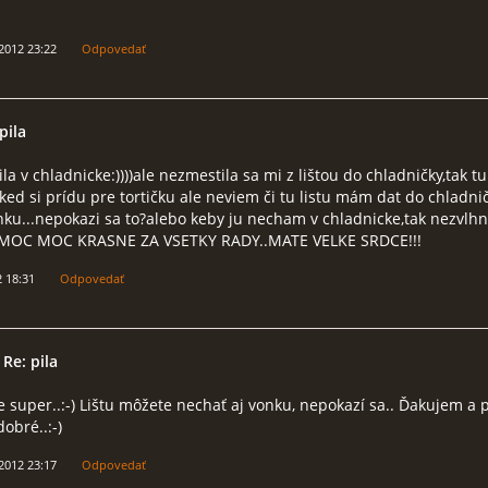
 2012 23:22
Odpovedať
pila
ila v chladnicke:))))ale nezmestila sa mi z lištou do chladničky,tak tu
ed si prídu pre tortičku ale neviem či tu listu mám dat do chladni
ku...nepokazi sa to?alebo keby ju necham v chladnicke,tak nezvlh
MOC MOC KRASNE ZA VSETKY RADY..MATE VELKE SRDCE!!!
2 18:31
Odpovedať
 Re: pila
je super..:-) Lištu môžete nechať aj vonku, nepokazí sa.. Ďakujem a
dobré..:-)
 2012 23:17
Odpovedať