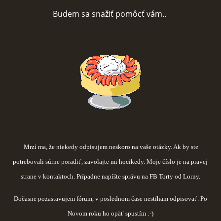
Budem sa snažiť pomôcť vám..
FOTOPOSTUPY
MARCIPÁN A INÉ POŤAHOVÉ HMOTY
OBĽÚBENÉ RECEPTY
ZAUJÍMAVOSTI O MEDOVNÍČKOCH
VIDEÁ
Mrzí ma, že niekedy odpisujem neskoro na vaše otázky. Ak by ste
potrebovali súrne poradiť, zavolajte mi hocikedy. Moje číslo je na pravej
***VIANOCE***
strane v kontaktoch. Prípadne napíšte správu na FB Torty od Lorny.
Dočasne pozastavujem fórum, v poslednom čase nestíham odpisovať. Po
KVÁSKOVANIE
Novom roku ho opäť spustím :-)