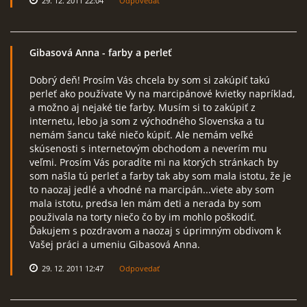
29. 12. 2011 22:04
Odpovedať
Gibasová Anna
- farby a perleť
Dobrý deň! Prosím Vás chcela by som si zakúpiť takú
perleť ako používate Vy na marcipánové kvietky napríklad,
a možno aj nejaké tie farby. Musím si to zakúpiť z
internetu, lebo ja som z východného Slovenska a tu
nemám šancu také niečo kúpiť. Ale nemám veľké
skúsenosti s internetovým obchodom a neverím mu
veľmi. Prosím Vás poradíte mi na ktorých stránkach by
som našla tú perleť a farby tak aby som mala istotu, že je
to naozaj jedlé a vhodné na marcipán...viete aby som
mala istotu, predsa len mám deti a nerada by som
použivala na torty niečo čo by im mohlo poškodiť.
Ďakujem s pozdravom a naozaj s úprimným obdivom k
Vašej práci a umeniu Gibasová Anna.
29. 12. 2011 12:47
Odpovedať