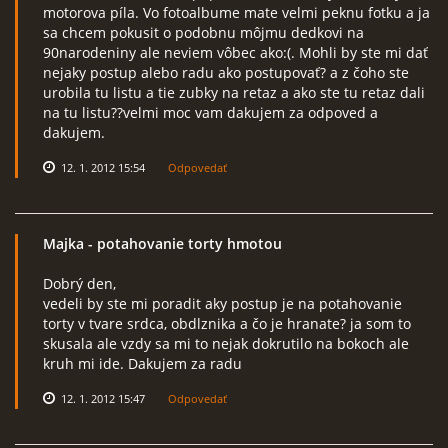
motorova píla. Vo fotoalbume mate velmi peknu fotku a ja
sa chcem pokusit o podobnu môjmu dedkovi na
90narodeniny ale neviem vôbec ako:(. Mohli by ste mi dať
nejaky postup alebo radu ako postupovať? a z čoho ste
urobila tu listu a tie zubky na retaz a ako ste tu retaz dali
na tu listu??velmi moc vam dakujem za odpoved a
dakujem.
12. 1. 2012 15:54
Odpovedať
Majka
- potahovanie torty hmotou
Dobrý den,
vedeli by ste mi poradit aky postup je na potahovanie
torty v tvare srdca, obdlznika a čo je hranate? ja som to
skusala ale vzdy sa mi to nejak dokrutilo na bokoch ale
kruh mi ide. Dakujem za radu
12. 1. 2012 15:47
Odpovedať