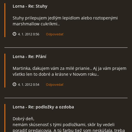
Lorna
- Re: Stuhy
Stuhy prilepujem jedlým lepidlom alebo roztopenými
marshmallow cukríkmi..
4. 1. 2012 0:56
Odpovedať
Lorna
- Re: Přání
Martinka, ďakujem vám za milé prianie.. Aj ja vám prajem
všetko len to dobré a krásne v Novom roku..
4. 1. 2012 0:54
Odpovedať
Lorna
- Re: podložky a ozdoba
Dobrý deň,
nemám skúsenosť s tými podložkami, skôr by vedeli
poradiť predajcovia. A tú farbu tiež som neskúšala, treba