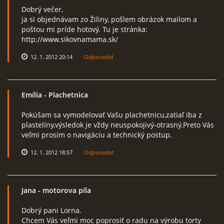
Dobrý večer,
ja si objednávam zo Žiliny, pošlem obrázok mailom a
poštou mi príde hotový. Tu je stránka:
http://www.sikovnamama.sk/
12. 1. 2012 20:14
Odpovedať
Emília
- Plachetnica
Pokúšam sa vymodelovať Vašu plachetnicu,zatiaľ iba z
plastelíny,výsledok je vždy neuspokojivý-otrasný.Preto Vás
veľmi prosím o navigáciu a technický postup.
12. 1. 2012 18:57
Odpovedať
Jana
- motorova píla
Dobrý pani Lorna.
Chcem Vás veľmi moc poprosiť o radu na výrobu torty