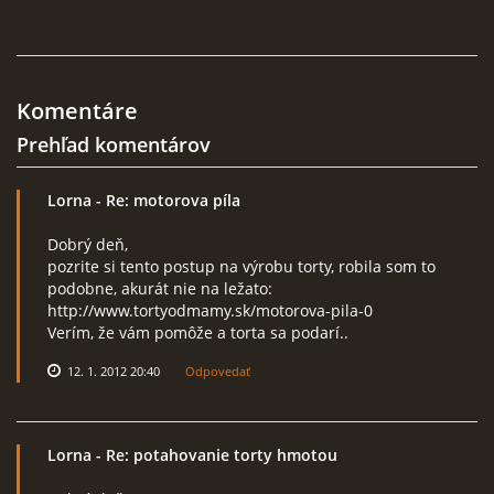
KURZY - ŠKOLENIA
Komentáre
Prehľad komentárov
Lorna
- Re: motorova píla
Torty od Lorny
Dobrý deň,
Prievidza
pozrite si tento postup na výrobu torty, robila som to
podobne, akurát nie na ležato:
0911494673
http://www.tortyodmamy.sk/motorova-pila-0
tortyodlorny@gmail.com
Verím, že vám pomôže a torta sa podarí..
12. 1. 2012 20:40
Odpovedať
© 2026 eStránky.sk
|
RSS
|
Aktualizované 4. 11. 2025
|
Hore ↑
Lorna
- Re: potahovanie torty hmotou