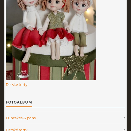
Detské torty
FOTOALBUM
Cupcakes & pops
Detské torty