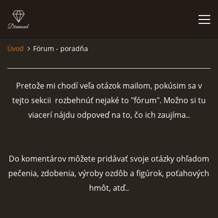
Úvod
Fórum - poradňa
ÚVOD
Pretože mi chodí veľa otázok mailom, pokúsim sa v
NIEČO O MNE A MOJEJ ZÁĽUBE
tejto sekcii rozbehnúť nejaké to "fórum". Možno si tu
viacerí nájdu odpoveď na to, čo ich zaujíma..
FÓRUM - PORADŇA
DOBRÉ RADY NIELEN PRE ZAČIATOČNÍKOV
Do komentárov môžete pridávať svoje otázky ohľadom
pečenia, zdobenia, výroby ozdôb a figúrok, poťahových
NAJČASTEJŠIE OTÁZKY
hmôt, atď..
FOTOALBUM