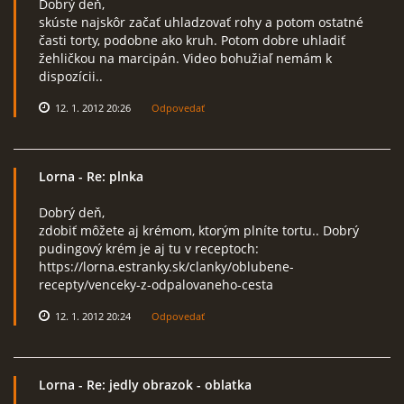
Dobrý deň,
skúste najskôr začať uhladzovať rohy a potom ostatné
časti torty, podobne ako kruh. Potom dobre uhladiť
žehličkou na marcipán. Video bohužiaľ nemám k
dispozícii..
12. 1. 2012 20:26
Odpovedať
Lorna
- Re: plnka
Dobrý deň,
zdobiť môžete aj krémom, ktorým plníte tortu.. Dobrý
pudingový krém je aj tu v receptoch:
https://lorna.estranky.sk/clanky/oblubene-
recepty/venceky-z-odpalovaneho-cesta
12. 1. 2012 20:24
Odpovedať
Lorna
- Re: jedly obrazok - oblatka