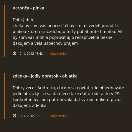
Veronča
- plnka
Dobrý deň,
chela by som vas poprosiť či by ste mi vedeli poradiť s
plnkou ktorou sa ozdobuju torty potiahnute hmotou. Ak
by som vás mohla poprosiť aj o recept,velmi pekne
dakujem a vela uspechov prajem
12. 1. 2012 15:42
Odpovedať
zdenka
- jedly obrazok - oblatka
Dobry vecer Andrejka, chcem sa opytat, kde objednavate
jedle obrazky - ci sa da nieco take dat urobit aj tu v PD -
konkretne by som potrebovala dat vyrobit etiketu piva...
dakujem. Zdenka
10. 1. 2012 19:11
Odpovedať