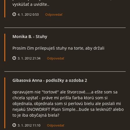
vyskúšať a uvidíte..
4. 1. 2012 0:53
Odpovedať
Monika B.
- Stuhy
Prosím čím prilepuješ stuhy na torte, aby držali
3. 1. 2012 21:34
Odpovedať
Gibasová Anna
- podložky a ozdoba 2
opravujem nie "tortové" ale štvorcové.....a ešte som sa
chcela spýtať - práve mi prišla farba ktorú som si
objednala, objednala som si perlovú bielu ale poslali mi
nejakú SNOWDRIFT Plain Simple...bude sa lesknúť? alebo
to je iba obyčajná biela?
3. 1. 2012 11:10
Odpovedať