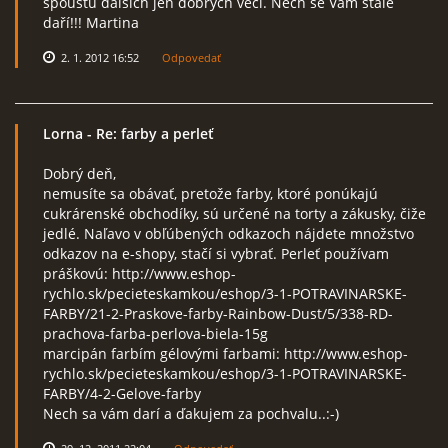
spoustu dalších jen dobrých věcí. Nech se Vám stále
daří!!! Martina
2. 1. 2012 16:52
Odpovedať
Lorna
- Re: farby a perleť
Dobrý deň,
nemusíte sa obávať, pretože farby, ktoré ponúkajú
cukrárenské obchodíky, sú určené na torty a zákusky, čiže
jedlé. Naľavo v obľúbených odkazoch nájdete množstvo
odkazov na e-shopy, stačí si vybrať. Perleť používam
práškovú: http://www.eshop-
rychlo.sk/pecieteskamkou/eshop/3-1-POTRAVINARSKE-
FARBY/21-2-Praskove-farby-Rainbow-Dust/5/338-RD-
prachova-farba-perlova-biela-15g
marcipán farbím gélovými farbami: http://www.eshop-
rychlo.sk/pecieteskamkou/eshop/3-1-POTRAVINARSKE-
FARBY/4-2-Gelove-farby
Nech sa vám darí a ďakujem za pochvalu..:-)