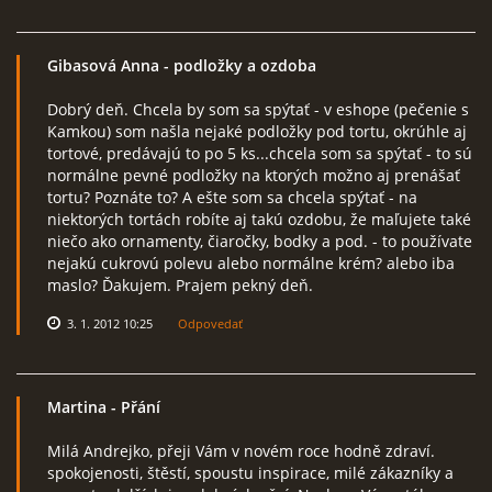
Gibasová Anna
- podložky a ozdoba
Dobrý deň. Chcela by som sa spýtať - v eshope (pečenie s
Kamkou) som našla nejaké podložky pod tortu, okrúhle aj
tortové, predávajú to po 5 ks...chcela som sa spýtať - to sú
normálne pevné podložky na ktorých možno aj prenášať
tortu? Poznáte to? A ešte som sa chcela spýtať - na
niektorých tortách robíte aj takú ozdobu, že maľujete také
niečo ako ornamenty, čiaročky, bodky a pod. - to používate
nejakú cukrovú polevu alebo normálne krém? alebo iba
maslo? Ďakujem. Prajem pekný deň.
3. 1. 2012 10:25
Odpovedať
Martina
- Přání
Milá Andrejko, přeji Vám v novém roce hodně zdraví.
spokojenosti, štěstí, spoustu inspirace, milé zákazníky a