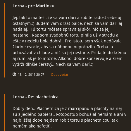
Lorna
- pre Martinku
Jej, tak to ma teší, že sa vám darí a robíte radosť sebe aj
ostatným.:) Budem vám držať palce, nech sa vám darí aj
naďalej.. Tú tortu môžete spraviť aj skôr, nič sa jej
nestane.. Raz som svadobnú tortu plnila už v stredu a
ešte v nedeľu bola dobrá.. Pre istotu som však nedávala
žiadne ovocie, aby sa náhodou nepokazilo. Treba ju
uchovávať v chlade a nič sa jej nestane. Pridajte do krému
aj rum, ak je to možné. Alkohol dobre konzervuje a krém
vydrží dlhšie čerstvý.. Nech sa vám darí.:)
13. 12. 2011 20:07
Odpovedať
Lorna
- Re: plachetnica
Dobrý deň.. Plachetnica je z marcipánu a plachty na nej
sú z jedlého papiera.. Fotopostup bohužiaľ nemám a ani v
najbližšej dobe nejdem robiť tortu s plachetnicou, tak
nemám ako nafotiť..