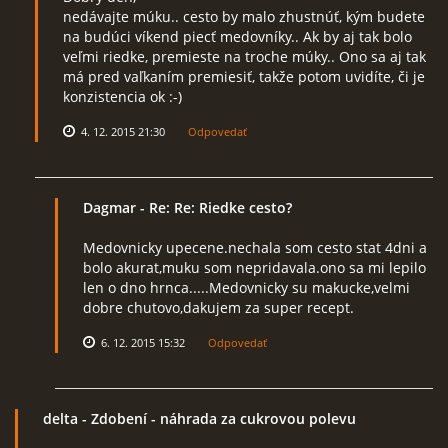
nedávajte múku.. cesto by malo zhustnúť, kým budete
na budúci víkend piecť medovníky.. Ak by aj tak bolo
veľmi riedke, premieste na troche múky.. Ono sa aj tak
má pred vaľkaním premiesiť, takže potom uvidíte, či je
konzistencia ok :-)
4. 12. 2015 21:30
Odpovedať
Dagmar
- Re: Re: Riedke cesto?
Medovnicky upecene.nechala som cesto stat 4dni a
bolo akurat,muku som nepridavala.ono sa mi lepilo
len o dno hrnca.....Medovnicky su makucke,velmi
dobre chutovo,dakujem za super recept.
6. 12. 2015 15:32
Odpovedať
delta
- Zdobení - náhrada za cukrovou polevu