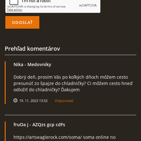
Prehľad komentárov
Nika
- Medovniky
Dobrý deň, prosím Vás po koľkých dňoch môžem cesto
presunúť zo špajze do chladničky? Ci môžem cesto hneď
odložiť do chladničky? Ďakujem
19. 11. 2023 13:52
Odpovedať
fruOa j
- AZQzs gcp cdFs
https://artseaglerock.com/soma/ soma online no