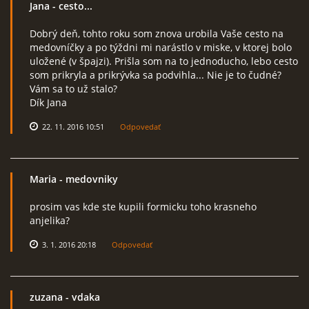
Jana
- cesto...
Dobrý deň, tohto roku som znova urobila Vaše cesto na
medovníčky a po týždni mi narástlo v miske, v ktorej bolo
uložené (v špajzi). Prišla som na to jednoducho, lebo cesto
som prikryla a prikrývka sa podvihla... Nie je to čudné?
Vám sa to už stalo?
Dík Jana
22. 11. 2016 10:51
Odpovedať
Maria
- medovniky
prosim vas kde ste kupili formicku toho krasneho
anjelika?
3. 1. 2016 20:18
Odpovedať
zuzana
- vdaka