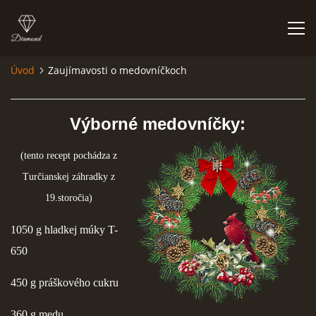
Úvod
Zaujímavosti o medovníčkoch
ÚVOD
Výborné medovníčky:
NIEČO O MNE A MOJEJ ZÁĽUBE
(tento recept pochádza z
FÓRUM - PORADŇA
Turčianskej záhradky z
19.storočia)
DOBRÉ RADY NIELEN PRE ZAČIATOČNÍKOV
1050 g hladkej múky T-
650
NAJČASTEJŠIE OTÁZKY
450 g práškového cukru
FOTOALBUM
360 g medu