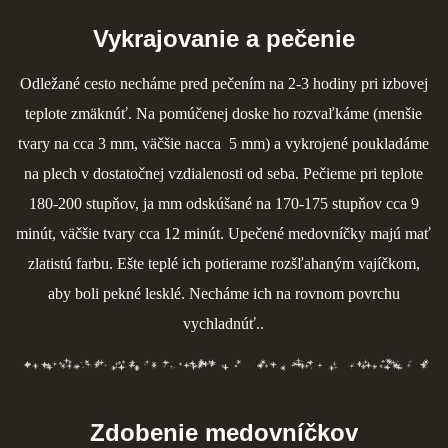
Vykrajovanie a pečenie
Odležané cesto necháme pred pečením na 2-3 hodiny pri izbovej
teplote zmäknúť. Na pomúčenej doske ho rozvaľkáme (menšie
tvary na cca 3 mm, väčšie nacca 5 mm) a vykrojené poukladáme
na plech v dostatočnej vzdialenosti od seba. Pečieme pri teplote
180-200 stupňov, ja mm odskúšané na 170-175 stupňov cca 9
minút, väčšie tvary cca 12 minút. Upečené medovníčky majú mať
zlatistú farbu. Ešte teplé ich potierame rozšľahaným vajíčkom,
aby boli pekné lesklé. Necháme ich na rovnom povrchu
vychladnúť..
Zdobenie medovníčkov