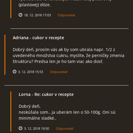
(plastovej) dóze.
18. 12. 2018 17:03
Odpovedať
Adriana
- cukor v recepte
Dobrý deň, prosím vás ak by som ubrala napr. 1/2 z
uvedeného množstva cukru, myslíte, že perníčky zmenia
štruktúru? Predsa len je ho tam viac ako dosť.
3. 12. 2018 15:53
Odpovedať
Lorna
- Re: cukor v recepte
Dobrý deň,
neskúšala som.. ja uberám len o 50-100g. Oni sú
minimálne sladké..
3. 12. 2018 19:50
Odpovedať