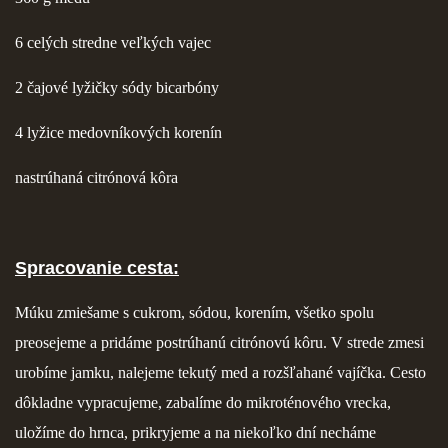
FOTOPOSTUPY
6 celých stredne veľkých vajec
2 čajové lyžičky sódy bicarbóny
MARCIPÁN A INÉ POŤAHOVÉ HMOTY
4 lyžice medovníkových korenín
OBĽÚBENÉ RECEPTY
nastrúhaná citrónová kôra
ZAUJÍMAVOSTI O MEDOVNÍČKOCH
Spracovanie cesta:
VIDEÁ
Múku zmiešame s cukrom, sódou, korením, všetko spolu
preosejeme a pridáme postrúhanú citrónovú kôru. V strede zmesi
***VIANOCE***
urobíme jamku, nalejeme tekutý med a rozšľahané vajíčka. Cesto
dôkladne vypracujeme, zabalíme do mikroténového vrecka,
KVÁSKOVANIE
uložíme do hrnca, prikryjeme a na niekoľko dní necháme