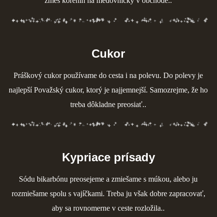
zmes korenín na medovníčky v obchode..
Cukor
Práškový cukor používame do cesta i na polevu. Do polevy je
najlepší Považský cukor, ktorý je najjemnejší. Samozrejme, že ho
treba dôkladne preosiať..
Kypriace prísady
Sódu bikarbónu preosejeme a zmiešame s múkou, alebo ju
rozmiešame spolu s vajíčkami. Treba ju však dobre zapracovať,
aby sa rovnomerne v ceste rozložila..