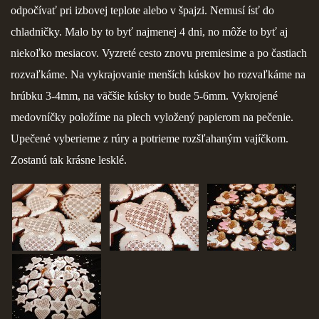
odpočívať pri izbovej teplote alebo v špajzi. Nemusí ísť do
KURZY - ŠKOLENIA
chladničky. Malo by to byť najmenej 4 dni, no môže to byť aj
niekoľko mesiacov. Vyzreté cesto znovu premiesime a po častiach
rozvaľkáme. Na vykrajovanie menších kúskov ho rozvaľkáme na
hrúbku 3-4mm, na väčšie kúsky to bude 5-6mm. Vykrojené
medovníčky položíme na plech vyložený papierom na pečenie.
Upečené vyberieme z rúry a potrieme rozšľahaným vajíčkom.
Torty od Lorny
Zostanú tak krásne lesklé.
Prievidza
0911494673
tortyodlorny@gmail.com
© 2026 eStránky.sk
|
RSS
|
Aktualizované 4. 11. 2025
|
Hore ↑