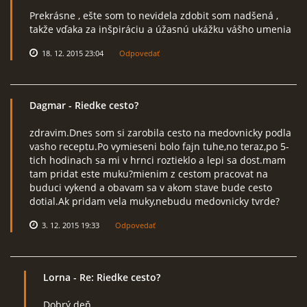
Prekrásne , ešte som to nevidela zdobit som nadšená ,
takže vďaka za inšpiráciu a úžasnú ukážku vášho umenia
18. 12. 2015 23:04
Odpovedať
Dagmar
- Riedke cesto?
zdravim.Dnes som si zarobila cesto na medovnicky podla
vasho receptu.Po vymieseni bolo fajn tuhe,no teraz,po 5-
tich hodinach sa mi v hrnci roztieklo a lepi sa dost.mam
tam pridat este muku?mienim z cestom pracovat na
buduci vykend a obavam sa v akom stave bude cesto
dotial.Ak pridam vela muky,nebudu medovnicky tvrde?
3. 12. 2015 19:33
Odpovedať
Lorna
- Re: Riedke cesto?
Dobrý deň,