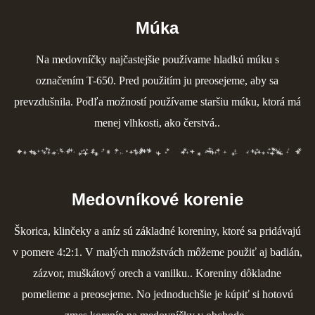
Múka
Na medovníčky najčastejšie používame hladkú múku s
označením T-650. Pred použitím ju preosejeme, aby sa
prevzdušnila. Podľa možností používame staršiu múku, ktorá má
menej vlhkosti, ako čerstvá..
Medovníkové korenie
Škorica, klinčeky a aníz sú základné koreniny, ktoré sa pridávajú
v pomere 4:2:1. V malých množstvách môžeme použiť aj badián,
zázvor, muškátový orech a vanilku.. Koreniny dôkladne
pomelieme a preosejeme. No jednoduchšie je kúpiť si hotovú