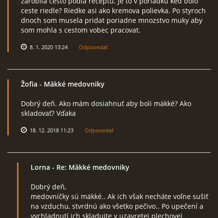
zarobila cesto podla receptu. Je to v poriadku ked bolo
ceste riedle? Riedke asi ako kremova polievka. Po styroch
dnoch som musela pridat poriadne mnozstvo muky aby
som mohla s cestom vobec pracovat.
8. 1. 2020 13:24
Odpovedať
Žofia
- Mäkké medovniky
Dobrý deň. Ako mám dosiahnuť aby boli mäkké? Ako
skladovať? Vďaka
18. 12. 2018 11:23
Odpovedať
Lorna
- Re: Mäkké medovniky
Dobrý deň,
medovníčky sú mäkké.. Ak ich však necháte voľne sušiť
na vzduchu, stvrdnú ako všetko pečivo.. Po upečení a
vychladnutí ich skladujte v uzavretej plechovej