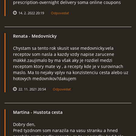
prescription-overnight delivery soma online coupons
14. 2. 2022 20:19
Odpovedať
Renata
- Medovnicky
Chystam sa tento rok skusit vase medovnicky.vela
receptov som nasla a kazdy vzdy napise zarucene
mäkké.zaujimalo by ma však aky je rozdiel medzi
receptom ktory mate vy , a recepty kde je v surovinach
maslo. Ma to nejaky vplyv na konzistenciu cesta alebo uz
hotovych medovnikov?dakujem
22. 11. 2021 20:54
Odpovedať
Martina
- Hustota cesta
Dobry den,
Pred tyzdnom som narazila na vasu stranku a hned