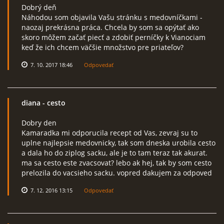
Dobrý deň
Náhodou som objavila Vašu stránku s medovníčkami -
naozaj prekrásna práca. Chcela by som sa opýtať ako
skoro môžem začať piecť a zdobiť perníčky k Vianociam
keď že ich chcem väčšie množstvo pre priateľov?
7. 10. 2017 18:46
Odpovedať
diana
- cesto
Dobry den
Kamaradka mi odporucila recept od Vas, zevraj su to
uplne najlepsie medovnicky, tak som dneska urobila cesto
a dala ho do ziplog sacku, ale je to tam teraz tak akurat.
ma sa cesto este zvacsovat? lebo ak hej, tak by som cesto
prelozila do vacsieho sacku. vopred dakujem za odpoved
7. 12. 2016 13:15
Odpovedať