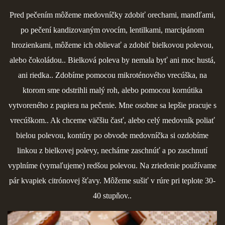
Pred pečením môžeme medovníčky zdobiť orechami, mandľami,
po pečení kandizovaným ovocím, lentilkami, marcipánom
hrozienkami, môžeme ich oblievať a zdobiť bielkovou polevou,
alebo čokoládou.. Bielková poleva by nemala byť ani moc hustá,
ani riedka.. Zdobíme pomocou mikroténového vrecúška, na
ktorom sme odstrihli malý roh, alebo pomocou kornútika
vytvoreného z papiera na pečenie. Mne osobne sa lepšie pracuje s
vrecúškom.. Ak chceme väčšiu časť, alebo celý medovník poliať
bielou polevou, kontúry po obvode medovníčka si ozdobíme
linkou z bielkovej polevy, necháme zaschnúť a po zaschnutí
vyplníme (vymaľujeme) redšou polevou. Na zriedenie používame
pár
kvapiek citrónovej šťavy. Môžeme sušiť v rúre pri teplote 30-
40 stupňov..