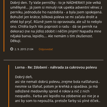
Dobrý den. Ty Vaše perníčky - to je NÁDHERA!!! Jste velká
umělkyně... Já jsem si minulý rok upekla adventní věnec z
perníku, jednoduše ho nazdobila - a byla jsem spokojená.
Bohužel jen krátce, bílková poleva se mi začala drolit a
efekt byl pryč. Různě jsem to opravovala, ale už to nebylo
ono. Chtěla bych Vás poprosit o radu - dá se perník na
dekoraci (ne na jídlo) zdobit i něčím jiným? Napadla mne
nějaká barva, lepidlo,... Ale nemám s tím zkušenost.
Děkuji.
2. 9. 2015 21:04
Odpovedať
Lorna
- Re: Zdobení - náhrada za cukrovou polevu
Dobrý deň,
asi ste nemali dobrú polevu, zrejme bola našľahaná..
nesmie sa šľahať, potom je krehká a opadáva. Ja má
odložené medovníky spred 4 rokov a nič z nich
neopadlo.. Farba ani lepidlo na zdobenie asi nie je a
ani by som to nepoužila, pretože farby sú plné éčiek..