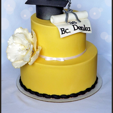
KURZY - ŠKOLENIA
Torty od Lorny
Prievidza
0911494673
tortyodlorny@gmail.com
© 2026 eStránky.sk
|
RSS
|
Aktualizované 4. 11. 2025
|
Hore ↑