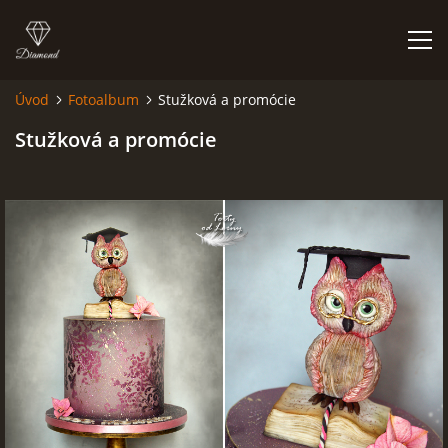
Úvod
Fotoalbum
Stužková a promócie
ÚVOD
Stužková a promócie
NIEČO O MNE A MOJEJ ZÁĽUBE
FÓRUM - PORADŇA
DOBRÉ RADY NIELEN PRE ZAČIATOČNÍKOV
NAJČASTEJŠIE OTÁZKY
FOTOALBUM