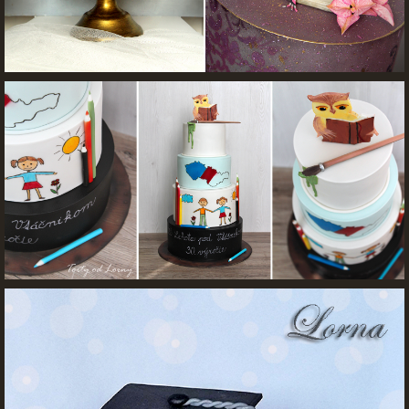
FOTOPOSTUPY
MARCIPÁN A INÉ POŤAHOVÉ HMOTY
OBĽÚBENÉ RECEPTY
ZAUJÍMAVOSTI O MEDOVNÍČKOCH
VIDEÁ
***VIANOCE***
KVÁSKOVANIE