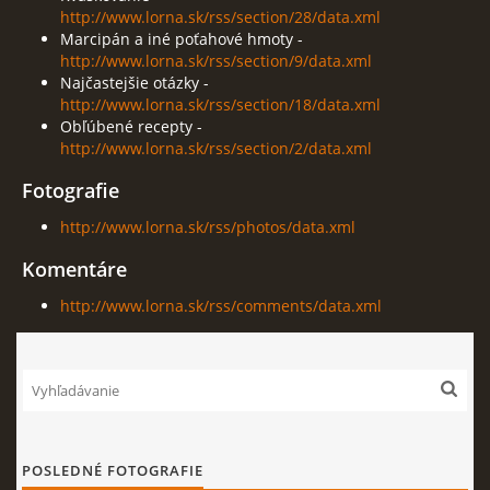
http://www.lorna.sk/rss/section/28/data.xml
Marcipán a iné poťahové hmoty -
FOTOPOSTUPY
http://www.lorna.sk/rss/section/9/data.xml
Najčastejšie otázky -
http://www.lorna.sk/rss/section/18/data.xml
MARCIPÁN A INÉ POŤAHOVÉ HMOTY
Obľúbené recepty -
http://www.lorna.sk/rss/section/2/data.xml
OBĽÚBENÉ RECEPTY
Fotografie
http://www.lorna.sk/rss/photos/data.xml
ZAUJÍMAVOSTI O MEDOVNÍČKOCH
Komentáre
http://www.lorna.sk/rss/comments/data.xml
VIDEÁ
***VIANOCE***
KVÁSKOVANIE
POSLEDNÉ FOTOGRAFIE