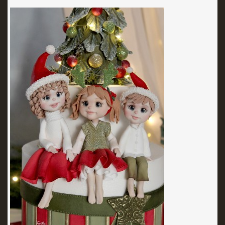
KURZY - ŠKOLENIA
Torty od Lorny
Prievidza
0911494673
tortyodlorny@gmail.com
© 2026 eStránky.sk
|
RSS
|
Aktualizované 4. 11. 2025
|
Hore ↑