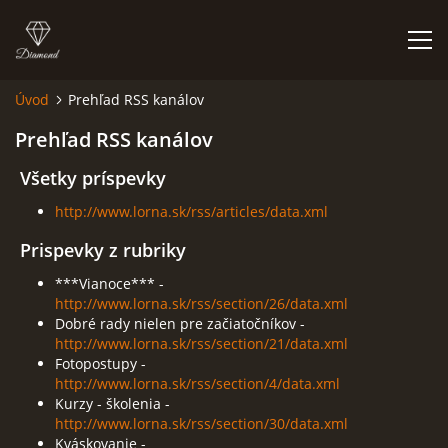
Úvod
Prehľad RSS kanálov
ÚVOD
Prehľad RSS kanálov
Všetky príspevky
NIEČO O MNE A MOJEJ ZÁĽUBE
http://www.lorna.sk/rss/articles/data.xml
FÓRUM - PORADŇA
Prispevky z rubriky
***Vianoce*** -
http://www.lorna.sk/rss/section/26/data.xml
DOBRÉ RADY NIELEN PRE ZAČIATOČNÍKOV
Dobré rady nielen pre začiatočníkov -
http://www.lorna.sk/rss/section/21/data.xml
Fotopostupy -
NAJČASTEJŠIE OTÁZKY
http://www.lorna.sk/rss/section/4/data.xml
Kurzy - školenia -
http://www.lorna.sk/rss/section/30/data.xml
FOTOALBUM
Kváskovanie -