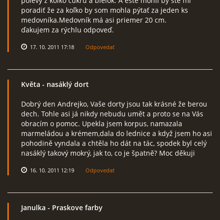
polevy z koľko cukru a bielok. A ešte mohli by ste mi
poradiť že za koľko by som mohla pýtať za jeden ks
medovníka.Medovník má asi priemer 20 cm.
ďakujem za rýchlu odpoveď.
17. 10. 2011 17:18
Odpovedať
Květa
- nasáklý dort
Dobrý den Andrejko, Vaše dorty jsou tak krásné že berou
dech. Tohle asi já nikdy nebudu umět a proto se na Vás
obracím o pomoc. Upekla jsem korpus, namazala
marmeládou a krémem,dala do lednice a když jsem ho asi
pohodině vyndala a chtěla ho dát na tác, spodek byl celý
nasáklý takový mokrý, jak to, co je špatně? Moc děkuji
16. 10. 2011 12:19
Odpovedať
Janulka
- Praskove farby