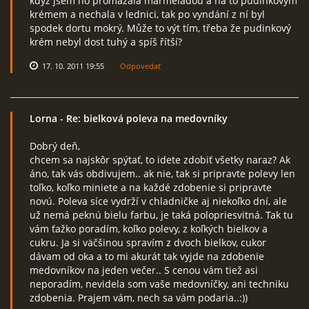
když jsem ho promazala marmeládou a na to pudinkovým
krémem a nechala v lednici, tak po vyndání z ní byl
spodek dortu mokrý. Může to výt tím, třeba že pudinkový
krém nebyl dost tuhý a spíš řítší?
17. 10. 2011 19:55
Odpovedať
Lorna
- Re: bielková poleva na medovníky
Dobrý deň,
chcem sa najskôr spýtať, to idete zdobiť všetky naraz? Ak
áno, tak vás obdivujem.. ak nie, tak si pripravte polevy len
toľko, koľko miniete a na každé zdobenie si pripravte
novú. Poleva síce vydrží v chladničke aj niekoľko dní, ale
už nemá peknú bielu farbu, je taká polopriesvitná. Tak tu
vám ťažko poradím, koľko polevy, z koľkých bielkov a
cukru. Ja si väčšinou spravím z dvoch bielkov, cukor
dávam od oka a to mi akurát tak vyjde na zdobenie
medovníkov na jeden večer.. S cenou vám tiež asi
neporadím, nevidela som vaše medovníčky, ani techniku
zdobenia. Prajem vám, nech sa vám podaria..:))