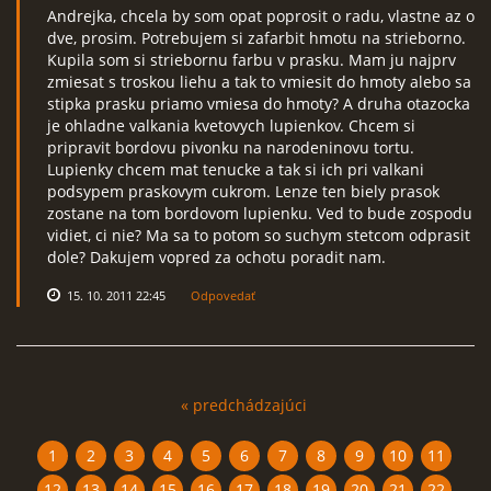
Andrejka, chcela by som opat poprosit o radu, vlastne az o
dve, prosim. Potrebujem si zafarbit hmotu na strieborno.
Kupila som si striebornu farbu v prasku. Mam ju najprv
zmiesat s troskou liehu a tak to vmiesit do hmoty alebo sa
stipka prasku priamo vmiesa do hmoty? A druha otazocka
je ohladne valkania kvetovych lupienkov. Chcem si
pripravit bordovu pivonku na narodeninovu tortu.
Lupienky chcem mat tenucke a tak si ich pri valkani
podsypem praskovym cukrom. Lenze ten biely prasok
zostane na tom bordovom lupienku. Ved to bude zospodu
vidiet, ci nie? Ma sa to potom so suchym stetcom odprasit
dole? Dakujem vopred za ochotu poradit nam.
15. 10. 2011 22:45
Odpovedať
« predchádzajúci
1
2
3
4
5
6
7
8
9
10
11
12
13
14
15
16
17
18
19
20
21
22