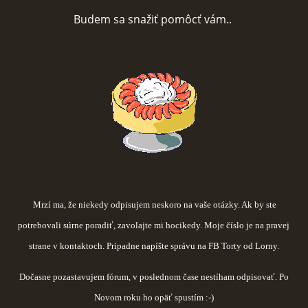
Budem sa snažiť pomôcť vám..
FOTOPOSTUPY
MARCIPÁN A INÉ POŤAHOVÉ HMOTY
OBĽÚBENÉ RECEPTY
ZAUJÍMAVOSTI O MEDOVNÍČKOCH
VIDEÁ
Mrzí ma, že niekedy odpisujem neskoro na vaše otázky. Ak by ste
potrebovali súrne poradiť, zavolajte mi hocikedy. Moje číslo je na pravej
***VIANOCE***
strane v kontaktoch. Prípadne napíšte správu na FB Torty od Lorny.
Dočasne pozastavujem fórum, v poslednom čase nestíham odpisovať. Po
KVÁSKOVANIE
Novom roku ho opäť spustím :-)