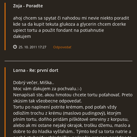
Zoja
- Poradte
ahoj chcem sa spytat či nahodou mi nevie niekto poradit
kde sa da kupit tekuta glukoza a glycerin chcem dcerke
upiect tortu a použit fondant na potiahnutie
dakujem
25. 10. 2011 17:27
Odpovedať
Lorna
- Re: první dort
Dobrý večer, Miška..
Moc vám ďakujem za pochvalu.:-)
Nenapísali ste, akou hmotou chcete tortu poťahovať. Preto
skúsim tak všeobecne odpovedať.
Tortu po naplnení potrite krémom, pod poťah vždy
odložím trochu z krému (maslovo pudingový), ktorým
plním tortu, doňho pridám piškótové omrviny z korpusu,
alebo ak mi ostane nejaký okrajok, trošku džemu, maslo a
dobre to do hladka vyšľahám.. Týmto keď sa torta natrie a