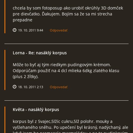
chcela by som fotoposup ako urobiť okrúhly 3D domček
pre dievčatko. Ďakujem. Bojím sa že sa mi strecha
prepadne
19. 10. 2011 9:44
Odpovedať
Lorna
- Re: nasáklý korpus
Môže to byť aj tým riedkym pudingovým krémom.
Odporúčam použiť na 4 dcl mlieka 6dkg zlatého klasu
(plus 2 žĺtky).
18. 10. 2011 2:13
Odpovedať
Květa
- nasáklý korpus
korpus byl z 5vajec,5lžíc cukru,5lž polohr. mouky a
vyšlehaného sněhu. Po upečení byl krásný, nadýchaný, ale