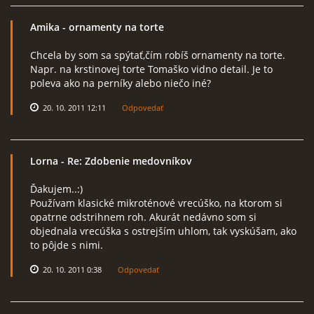
Amika
- ornamenty na torte
Chcela by som sa spýtať,čím robíš ornamenty na torte.
Napr. na krstinovej torte Tomaško vidno detail. Je to
poleva ako na perníky alebo niečo iné?
20. 10. 2011 12:11
Odpovedať
Lorna
- Re: Zdobenie medovníkov
Ďakujem..:)
Používam klasické mikroténové vrecúško, na ktorom si
opatrne odstrihnem roh. Akurát nedávno som si
objednala vrecúška s ostrejším uhlom, tak vyskúšam, ako
to pôjde s nimi.
20. 10. 2011 0:38
Odpovedať