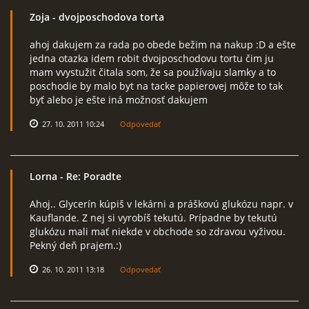
Zoja
- dvojposchodova torta
ahoj dakujem za rada po obede bežim na nakup :D a ešte
jedna otazka idem robit dvojposchodovu tortu čim ju
mam vvystužit čitala som, že sa používaju slamky a to
poschodie by malo byt na tacke papierovej môže to tak
byť alebo je ešte iná možnosť dakujem
27. 10. 2011 10:24
Odpovedať
Lorna
- Re: Poradte
Ahoj.. Glycerín kúpiš v lekárni a práškovú glukózu napr. v
Kauflande. Z nej si vyrobíš tekutú. Prípadne by tekutú
glukózu mali mať niekde v obchode so zdravou vyživou.
Pekný deň prajem.:)
26. 10. 2011 13:18
Odpovedať