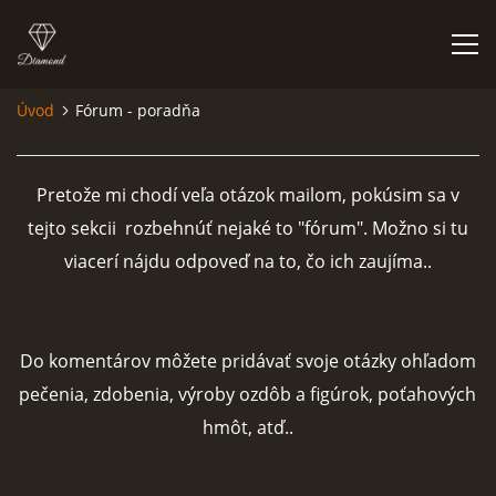
Úvod
Fórum - poradňa
ÚVOD
Pretože mi chodí veľa otázok mailom, pokúsim sa v
NIEČO O MNE A MOJEJ ZÁĽUBE
tejto sekcii rozbehnúť nejaké to "fórum". Možno si tu
viacerí nájdu odpoveď na to, čo ich zaujíma..
FÓRUM - PORADŇA
DOBRÉ RADY NIELEN PRE ZAČIATOČNÍKOV
Do komentárov môžete pridávať svoje otázky ohľadom
pečenia, zdobenia, výroby ozdôb a figúrok, poťahových
NAJČASTEJŠIE OTÁZKY
hmôt, atď..
FOTOALBUM