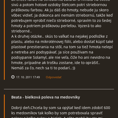
sivú a potom hotové ozdoby štetcom potri striebornou
práškovou farbou. Ak ju dáš do hmoty, nebude ju skoro
vôbec vidieť. Ja dokonca ani nemám striebornú, takže keď
potrebujem vyrobiť niečo strieborné, spravím to zo šedej
hmoty a potriem práškovou perleťou. Vyzerá to ako
strieborné..
A k druhej otázke.. skús to vaľkať na nejakej podložke z
plastu, alebo na mikroténovej fólii, alebo dostať kúpiť také
plastové prestierania na stôl, na tom sa tiež hmota nelepí
a netreba ani podsypávať. Ja síce používam na
podsypanie Solamyl, ale nie veľa, čiže ho ani nevidno na
hmote, prípadne ak trošku zostane, ide to oprášiť..
Nemáš za čo, nech sa ti to podarí..:))
17. 10. 2011 17:49
Odpovedať
Beata
- bielková poleva na medovníky
Dobrý deň.Chcela by som sa opýtať keď idem zdobiť 600
ks medovníkov tak koľko by som potrebovala spraviť