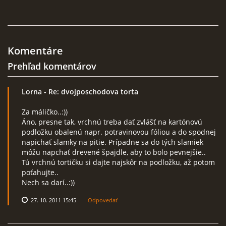
KURZY - ŠKOLENIA
Komentáre
Prehľad komentárov
Lorna
- Re: dvojposchodova torta
Torty od Lorny
Za máličko..:))
Prievidza
Áno, presne tak, vrchnú treba dať zvlášť na kartónovú
podložku obalenú napr. potravinovou fóliou a do spodnej
0911494673
napichať slamky na pitie. Prípadne sa do tých slamiek
tortyodlorny@gmail.com
môžu napchať drevené špajdle, aby to bolo pevnejšie..
Tú vrchnú tortičku si dajte najskôr na podložku, až potom
poťahujte..
© 2026 eStránky.sk
|
RSS
|
Aktualizované 4. 11. 2025
|
Hore ↑
Nech sa darí..:))
27. 10. 2011 15:45
Odpovedať