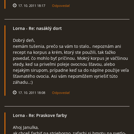
17. 10. 2011 18:17
Odpovedať
Lorna
- Re: nasáklý dort
Dobrý deň,
nemám tušenia, prečo sa vám to stalo.. nepoznám ani
recept na korpus a krém, ktorý ste použili, tak ťažko
povedať, čo mohlo byť príčinou. Mokrý korpus je väčšinou
vtedy, keď sa priveľmi poleje ovocnou šťavou, alebo
nejakým sirupom, prípadne keď sa do náplne použije veľa
šťavnatého ovocia. Asi vám nepomôžem vyriešiť túto
záhadu..:)
17. 10. 2011 18:08
Odpovedať
Lorna
- Re: Praskove farby
Ahoj Janulka,
ak chceš farbiť na strieborno, zafarbi si hmotu na svetlo-