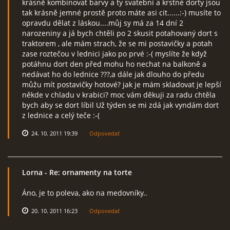
krásně kombinovat barvy a ty svatební a krstné dorty jsou
tak krásně jemné prostě proto máte asi cit......:-) musíte to
opravdu dělat z láskou....můj sy má za 14 dní 2
narozeniny a já bych chtěli po 2 skusit potahovaný dort s
traktorem , ale mám strach, že se mi postavičky a potah
zase roztečou v lednici jako po prvé :-( myslíte že když
potáhnu dort den před mohu ho nechat na balkoně a
nedávat ho do lednice ???,a dále jak dlouho do předu
můžu mít postavičky hotové? jak je mám skladovat je lepší
někde v chladu v krabici? moc vám děkuji za radu chtěla
bych aby se dort líbil Už týden se mi zdá jak vyndám dort
z lednice a celý teče :-(
24. 10. 2011 19:39
Odpovedať
Lorna
- Re: ornamenty na torte
Áno, je to poleva, ako na medovníky..
20. 10. 2011 16:23
Odpovedať