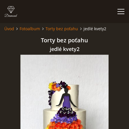
Úvod
Fotoalbum
Torty bez poťahu
jedlé kvety2
ÚVOD
Torty bez poťahu
jedlé kvety2
NIEČO O MNE A MOJEJ ZÁĽUBE
FÓRUM - PORADŇA
DOBRÉ RADY NIELEN PRE ZAČIATOČNÍKOV
NAJČASTEJŠIE OTÁZKY
FOTOALBUM