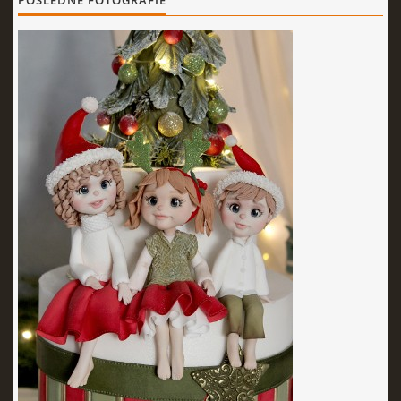
POSLEDNÉ FOTOGRAFIE
KURZY - ŠKOLENIA
Torty od Lorny
Prievidza
0911494673
tortyodlorny@gmail.com
© 2026 eStránky.sk
|
RSS
|
Aktualizované 4. 11. 2025
|
Hore ↑