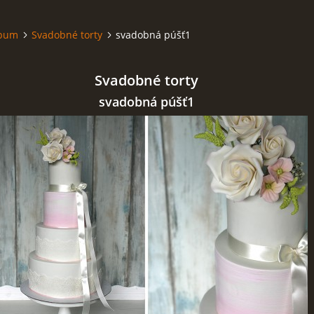
lbum
Svadobné torty
svadobná púšť1
Svadobné torty
svadobná púšť1