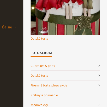
Ďalšie →
Detské torty
FOTOALBUM
Cupcakes & pops
Detské torty
Firemné torty, plesy, akcie
Krstiny a prijímanie
Medovníčky