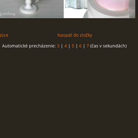
júce
Naspäť do zložky
Automatické precházenie:
3
|
4
|
5
|
6
|
7
(čas v sekundách)