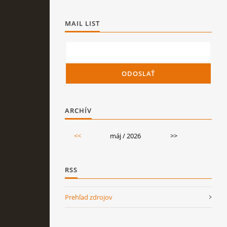
MAIL LIST
ARCHÍV
<<
máj / 2026
>>
RSS
Prehľad zdrojov