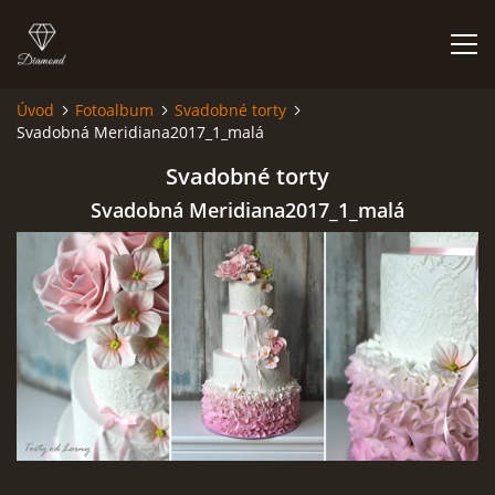
Úvod
Fotoalbum
Svadobné torty
Svadobná Meridiana2017_1_malá
ÚVOD
Svadobné torty
NIEČO O MNE A MOJEJ ZÁĽUBE
Svadobná Meridiana2017_1_malá
FÓRUM - PORADŇA
DOBRÉ RADY NIELEN PRE ZAČIATOČNÍKOV
NAJČASTEJŠIE OTÁZKY
FOTOALBUM