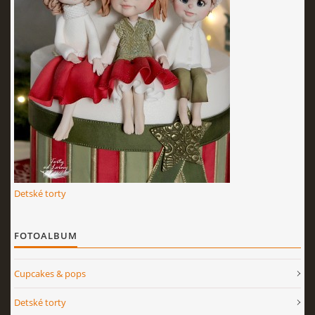
KURZY - ŠKOLENIA
Torty od Lorny
Prievidza
0911494673
Detské torty
tortyodlorny@gmail.com
FOTOALBUM
© 2026 eStránky.sk
|
RSS
|
Aktualizované 4. 11. 2025
|
Hore ↑
Cupcakes & pops
Detské torty