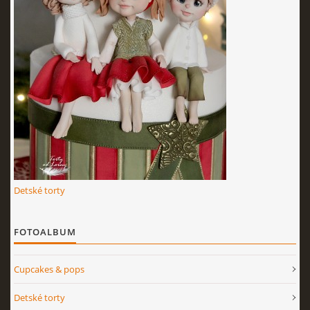
KURZY - ŠKOLENIA
Torty od Lorny
Prievidza
0911494673
Detské torty
tortyodlorny@gmail.com
FOTOALBUM
© 2026 eStránky.sk
|
RSS
|
Aktualizované 4. 11. 2025
|
Hore ↑
Cupcakes & pops
Detské torty