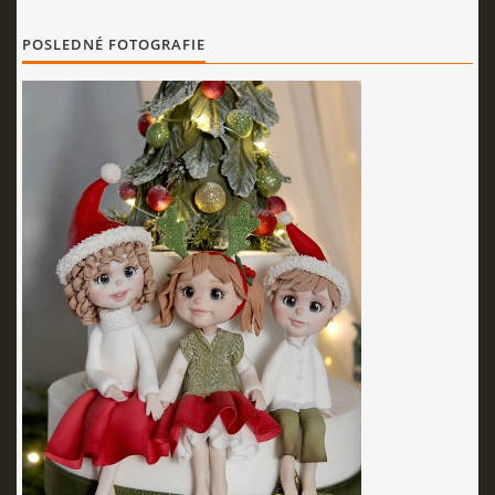
KURZY - ŠKOLENIA
POSLEDNÉ FOTOGRAFIE
Torty od Lorny
Prievidza
0911494673
tortyodlorny@gmail.com
© 2026 eStránky.sk
|
RSS
|
Aktualizované 4. 11. 2025
|
Hore ↑