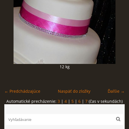
FOTOPOSTUPY
MARCIPÁN A INÉ POŤAHOVÉ HMOTY
OBĽÚBENÉ RECEPTY
ZAUJÍMAVOSTI O MEDOVNÍČKOCH
12 kg
VIDEÁ
← Predchádzajúce
Naspäť do zložky
Ďalšie →
***VIANOCE***
Automatické precházenie:
3
|
4
|
5
|
6
|
7
(čas v sekundách)
KVÁSKOVANIE