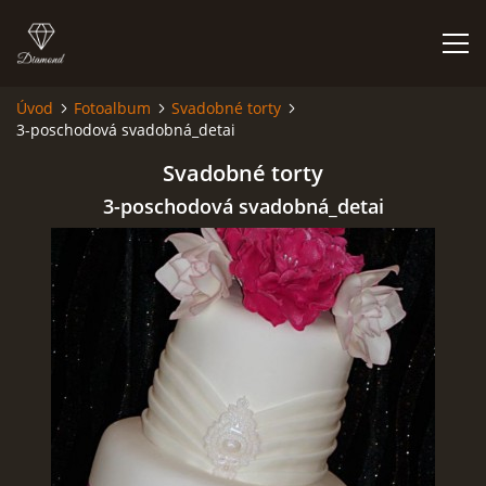
Úvod
Fotoalbum
Svadobné torty
3-poschodová svadobná_detai
ÚVOD
Svadobné torty
NIEČO O MNE A MOJEJ ZÁĽUBE
3-poschodová svadobná_detai
FÓRUM - PORADŇA
DOBRÉ RADY NIELEN PRE ZAČIATOČNÍKOV
NAJČASTEJŠIE OTÁZKY
FOTOALBUM