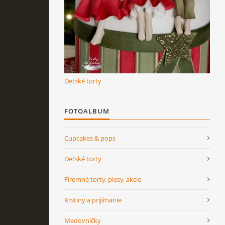
Detské torty
FOTOALBUM
Cupcakes & pops
Detské torty
Firemné torty, plesy, akcie
Krstiny a prijímanie
Medovníčky