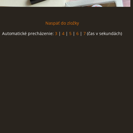
Naspäť do zložky
Automatické precházenie:
3
|
4
|
5
|
6
|
7
(čas v sekundách)