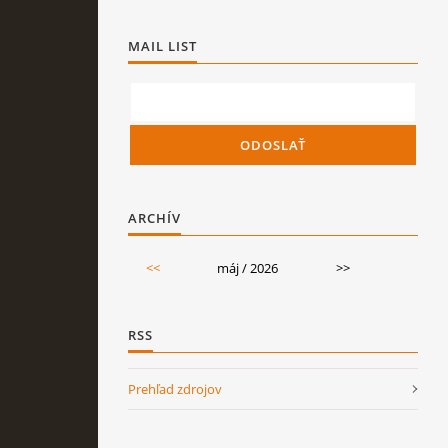
MAIL LIST
ARCHÍV
<<
máj / 2026
>>
RSS
Prehľad zdrojov