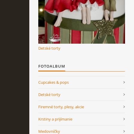
Detské torty
FOTOALBUM
Cupcakes & pops
Detské torty
Firemné torty, plesy, akcie
Krstiny a prijímanie
Medovníčky