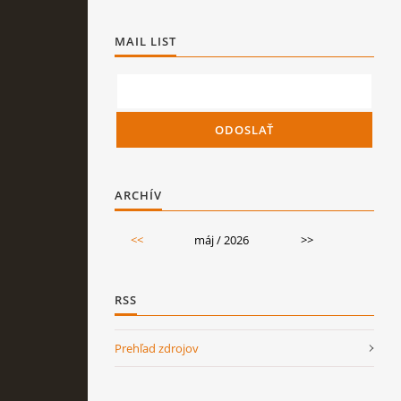
MAIL LIST
ARCHÍV
<<
máj / 2026
>>
RSS
Prehľad zdrojov