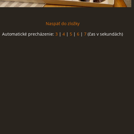
Naspäť do zložky
Automatické precházenie:
3
|
4
|
5
|
6
|
7
(čas v sekundách)