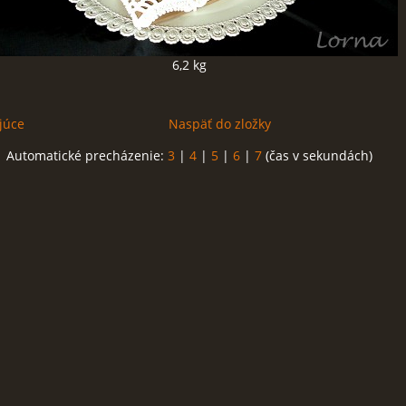
6,2 kg
júce
Naspäť do zložky
Automatické precházenie:
3
|
4
|
5
|
6
|
7
(čas v sekundách)