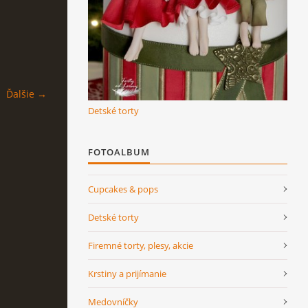
Ďalšie →
Detské torty
FOTOALBUM
Cupcakes & pops
Detské torty
Firemné torty, plesy, akcie
Krstiny a prijímanie
Medovníčky