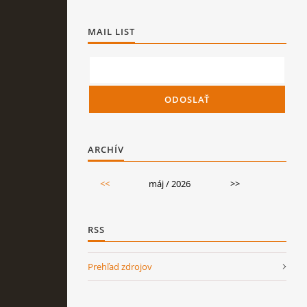
MAIL LIST
ARCHÍV
<<
máj / 2026
>>
RSS
Prehľad zdrojov