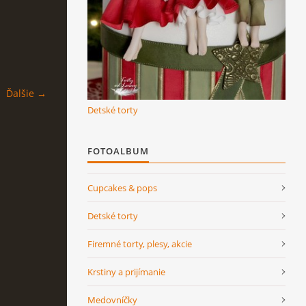
Ďalšie →
Detské torty
FOTOALBUM
Cupcakes & pops
Detské torty
Firemné torty, plesy, akcie
Krstiny a prijímanie
Medovníčky