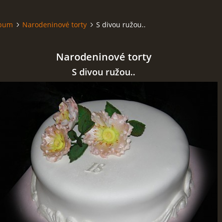
lbum
Narodeninové torty
S divou ružou..
Narodeninové torty
S divou ružou..