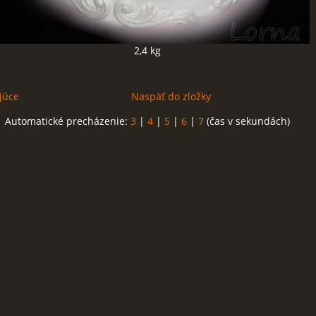
2,4 kg
júce
Naspäť do zložky
Automatické precházenie:
3
|
4
|
5
|
6
|
7
(čas v sekundách)