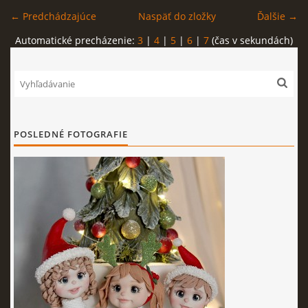
← Predchádzajúce
Naspäť do zložky
Ďalšie →
FOTOPOSTUPY
Automatické precházenie:
3
|
4
|
5
|
6
|
7
(čas v sekundách)
MARCIPÁN A INÉ POŤAHOVÉ HMOTY
OBĽÚBENÉ RECEPTY
POSLEDNÉ FOTOGRAFIE
ZAUJÍMAVOSTI O MEDOVNÍČKOCH
VIDEÁ
***VIANOCE***
KVÁSKOVANIE