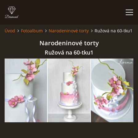
Úvod
Fotoalbum
Narodeninové torty
Ružová na 60-tku1
ÚVOD
Narodeninové torty
Ružová na 60-tku1
NIEČO O MNE A MOJEJ ZÁĽUBE
FÓRUM - PORADŇA
DOBRÉ RADY NIELEN PRE ZAČIATOČNÍKOV
NAJČASTEJŠIE OTÁZKY
FOTOALBUM