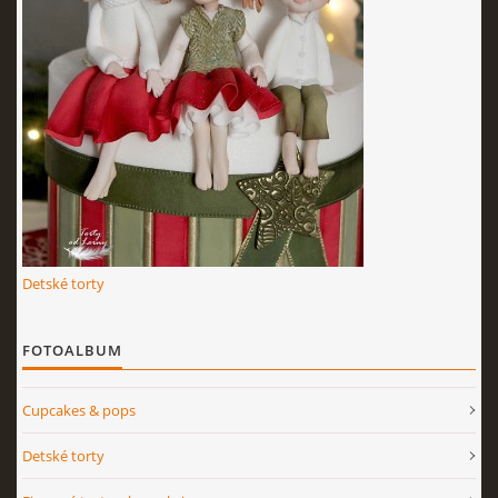
KURZY - ŠKOLENIA
Torty od Lorny
Prievidza
Detské torty
0911494673
tortyodlorny@gmail.com
FOTOALBUM
© 2026 eStránky.sk
|
RSS
|
Aktualizované 4. 11. 2025
|
Hore ↑
Cupcakes & pops
Detské torty