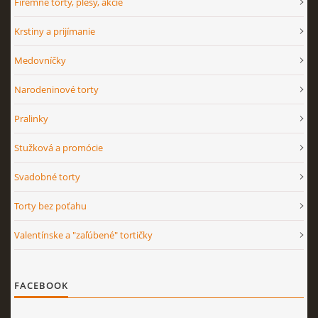
Firemné torty, plesy, akcie
Krstiny a prijímanie
Medovníčky
Narodeninové torty
Pralinky
Stužková a promócie
Svadobné torty
Torty bez poťahu
Valentínske a "zaľúbené" tortičky
FACEBOOK