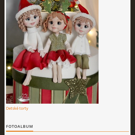
KURZY - ŠKOLENIA
Torty od Lorny
Prievidza
0911494673
tortyodlorny@gmail.com
© 2026 eStránky.sk
|
RSS
|
Aktualizované 4. 11. 2025
|
Hore ↑
Detské torty
FOTOALBUM