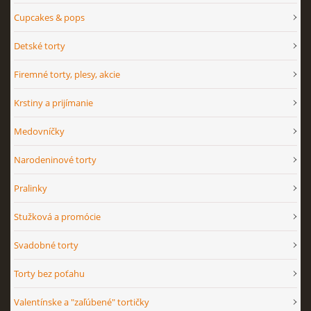
Cupcakes & pops
Detské torty
Firemné torty, plesy, akcie
Krstiny a prijímanie
Medovníčky
Narodeninové torty
Pralinky
Stužková a promócie
Svadobné torty
Torty bez poťahu
Valentínske a "zaľúbené" tortičky