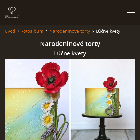
Úvod
Fotoalbum
Narodeninové torty
Lúčne kvety
ÚVOD
Narodeninové torty
Lúčne kvety
NIEČO O MNE A MOJEJ ZÁĽUBE
FÓRUM - PORADŇA
DOBRÉ RADY NIELEN PRE ZAČIATOČNÍKOV
NAJČASTEJŠIE OTÁZKY
FOTOALBUM