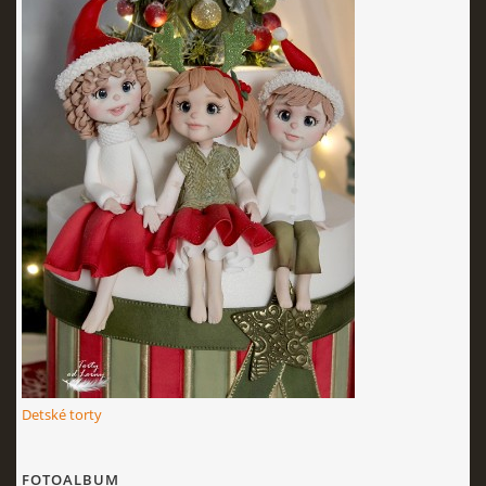
KURZY - ŠKOLENIA
Torty od Lorny
Prievidza
0911494673
tortyodlorny@gmail.com
© 2026 eStránky.sk
|
RSS
|
Aktualizované 4. 11. 2025
|
Hore ↑
Detské torty
FOTOALBUM