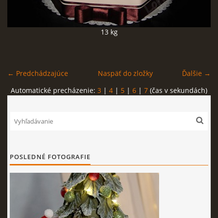
FOTOPOSTUPY
13 kg
MARCIPÁN A INÉ POŤAHOVÉ HMOTY
← Predchádzajúce
Naspäť do zložky
Ďalšie →
OBĽÚBENÉ RECEPTY
Automatické precházenie:
3
|
4
|
5
|
6
|
7
(čas v sekundách)
ZAUJÍMAVOSTI O MEDOVNÍČKOCH
VIDEÁ
POSLEDNÉ FOTOGRAFIE
***VIANOCE***
KVÁSKOVANIE