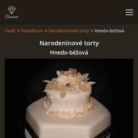
Úvod
Fotoalbum
Narodeninové torty
Hnedo-béžová
ÚVOD
Narodeninové torty
Hnedo-béžová
NIEČO O MNE A MOJEJ ZÁĽUBE
FÓRUM - PORADŇA
DOBRÉ RADY NIELEN PRE ZAČIATOČNÍKOV
NAJČASTEJŠIE OTÁZKY
FOTOALBUM