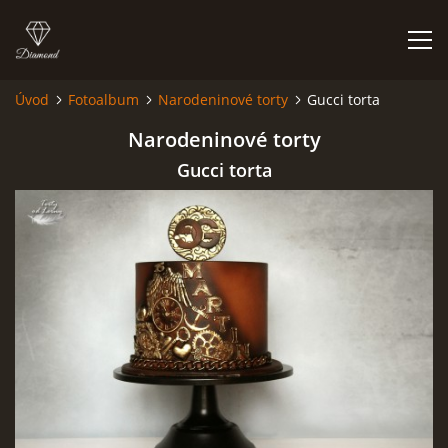
Úvod
Fotoalbum
Narodeninové torty
Gucci torta
ÚVOD
Narodeninové torty
Gucci torta
NIEČO O MNE A MOJEJ ZÁĽUBE
FÓRUM - PORADŇA
DOBRÉ RADY NIELEN PRE ZAČIATOČNÍKOV
NAJČASTEJŠIE OTÁZKY
FOTOALBUM