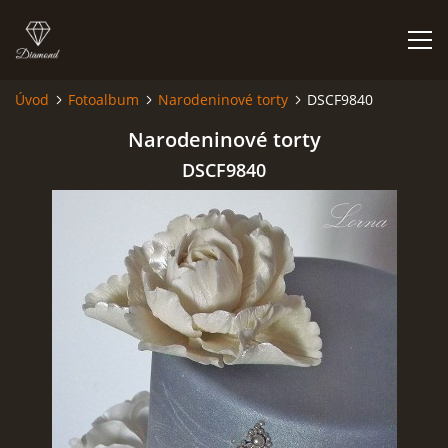
Úvod
Fotoalbum
Narodeninové torty
DSCF9840
ÚVOD
Narodeninové torty
DSCF9840
NIEČO O MNE A MOJEJ ZÁĽUBE
FÓRUM - PORADŇA
DOBRÉ RADY NIELEN PRE ZAČIATOČNÍKOV
NAJČASTEJŠIE OTÁZKY
FOTOALBUM