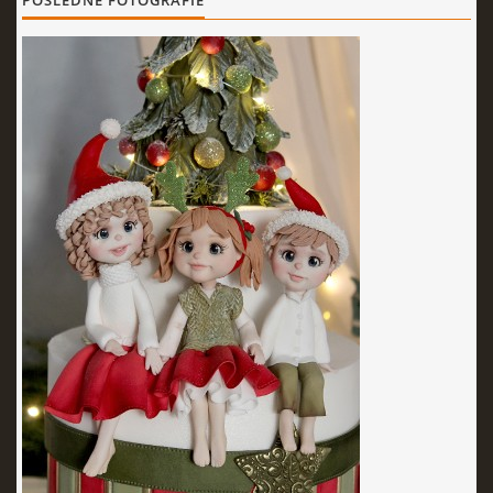
POSLEDNÉ FOTOGRAFIE
KURZY - ŠKOLENIA
Torty od Lorny
Prievidza
0911494673
tortyodlorny@gmail.com
© 2026 eStránky.sk
|
RSS
|
Aktualizované 4. 11. 2025
|
Hore ↑