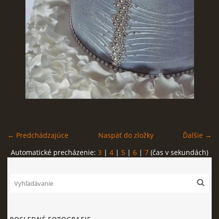
FOTOPOSTUPY
MARCIPÁN A INÉ POŤAHOVÉ HMOTY
OBĽÚBENÉ RECEPTY
ZAUJÍMAVOSTI O MEDOVNÍČKOCH
← Predchádzajúce
Naspäť do zložky
Ďalšie →
VIDEÁ
Automatické precházenie:
3
|
4
|
5
|
6
|
7
(čas v sekundách)
***VIANOCE***
KVÁSKOVANIE