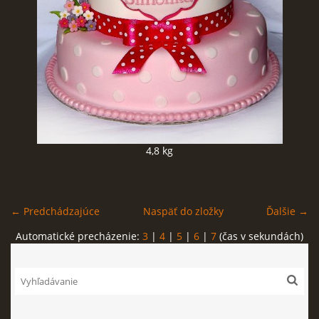
FOTOPOSTUPY
MARCIPÁN A INÉ POŤAHOVÉ HMOTY
OBĽÚBENÉ RECEPTY
4,8 kg
ZAUJÍMAVOSTI O MEDOVNÍČKOCH
VIDEÁ
← Predchádzajúce
Naspäť do zložky
Ďalšie →
Automatické precházenie:
3
|
4
|
5
|
6
|
7
(čas v sekundách)
***VIANOCE***
KVÁSKOVANIE