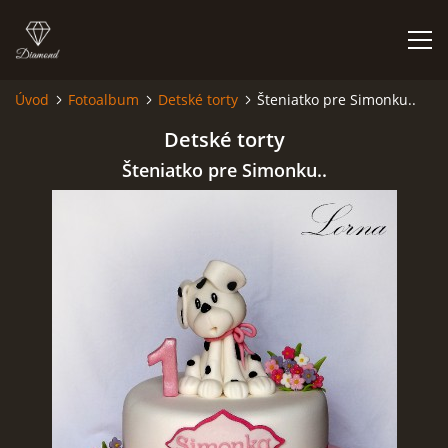
Úvod
Fotoalbum
Detské torty
Šteniatko pre Simonku..
ÚVOD
Detské torty
Šteniatko pre Simonku..
NIEČO O MNE A MOJEJ ZÁĽUBE
FÓRUM - PORADŇA
DOBRÉ RADY NIELEN PRE ZAČIATOČNÍKOV
NAJČASTEJŠIE OTÁZKY
FOTOALBUM