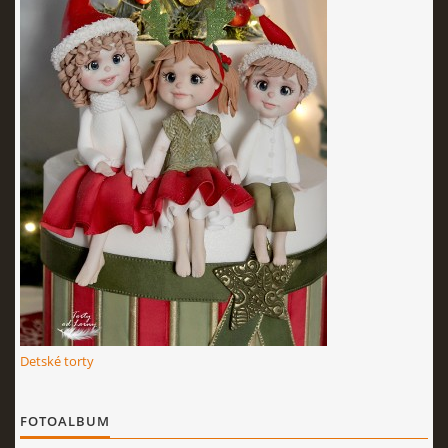
KURZY - ŠKOLENIA
Torty od Lorny
Prievidza
0911494673
tortyodlorny@gmail.com
© 2026 eStránky.sk
|
RSS
|
Aktualizované 4. 11. 2025
|
Hore ↑
Detské torty
FOTOALBUM