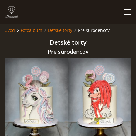
Úvod
Fotoalbum
Detské torty
Pre súrodencov
ÚVOD
Detské torty
Pre súrodencov
NIEČO O MNE A MOJEJ ZÁĽUBE
FÓRUM - PORADŇA
DOBRÉ RADY NIELEN PRE ZAČIATOČNÍKOV
NAJČASTEJŠIE OTÁZKY
FOTOALBUM