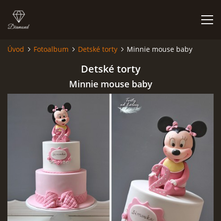
Úvod
Fotoalbum
Detské torty
Minnie mouse baby
ÚVOD
Detské torty
Minnie mouse baby
NIEČO O MNE A MOJEJ ZÁĽUBE
FÓRUM - PORADŇA
DOBRÉ RADY NIELEN PRE ZAČIATOČNÍKOV
NAJČASTEJŠIE OTÁZKY
FOTOALBUM