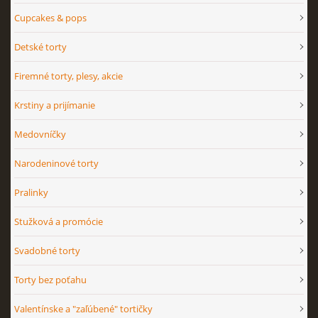
Cupcakes & pops
Detské torty
Firemné torty, plesy, akcie
Krstiny a prijímanie
Medovníčky
Narodeninové torty
Pralinky
Stužková a promócie
Svadobné torty
Torty bez poťahu
Valentínske a "zaľúbené" tortičky