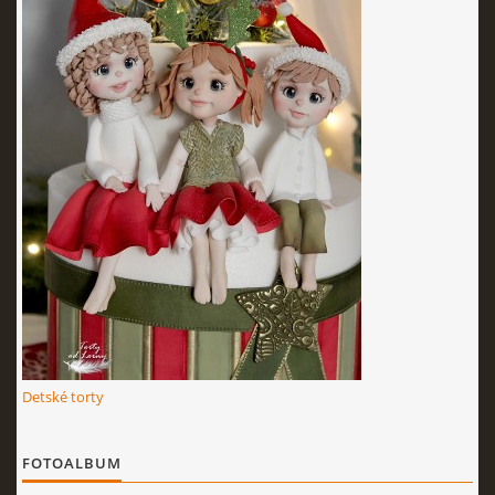
KURZY - ŠKOLENIA
Torty od Lorny
Prievidza
0911494673
tortyodlorny@gmail.com
© 2026 eStránky.sk
|
RSS
|
Aktualizované 4. 11. 2025
|
Hore ↑
Detské torty
FOTOALBUM