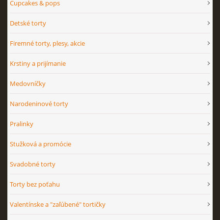
Cupcakes & pops
Detské torty
Firemné torty, plesy, akcie
Krstiny a prijímanie
Medovníčky
Narodeninové torty
Pralinky
Stužková a promócie
Svadobné torty
Torty bez poťahu
Valentínske a "zaľúbené" tortičky