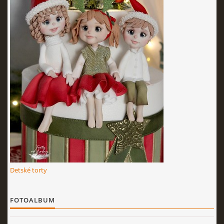
KURZY - ŠKOLENIA
Torty od Lorny
Prievidza
0911494673
tortyodlorny@gmail.com
Detské torty
© 2026 eStránky.sk
|
RSS
|
Aktualizované 4. 11. 2025
|
Hore ↑
FOTOALBUM