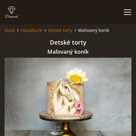
Úvod
Fotoalbum
Detské torty
Maľovaný koník
ÚVOD
Detské torty
Maľovaný koník
NIEČO O MNE A MOJEJ ZÁĽUBE
FÓRUM - PORADŇA
DOBRÉ RADY NIELEN PRE ZAČIATOČNÍKOV
NAJČASTEJŠIE OTÁZKY
FOTOALBUM