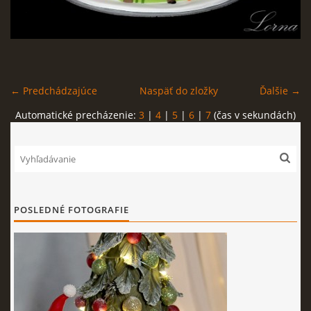
FOTOPOSTUPY
MARCIPÁN A INÉ POŤAHOVÉ HMOTY
← Predchádzajúce
Naspäť do zložky
Ďalšie →
OBĽÚBENÉ RECEPTY
Automatické precházenie:
3
|
4
|
5
|
6
|
7
(čas v sekundách)
ZAUJÍMAVOSTI O MEDOVNÍČKOCH
VIDEÁ
POSLEDNÉ FOTOGRAFIE
***VIANOCE***
KVÁSKOVANIE