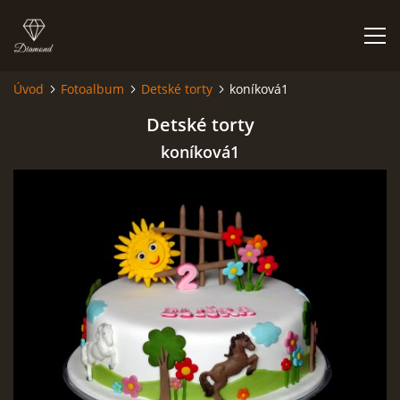
Úvod
Fotoalbum
Detské torty
koníková1
ÚVOD
Detské torty
koníková1
NIEČO O MNE A MOJEJ ZÁĽUBE
FÓRUM - PORADŇA
DOBRÉ RADY NIELEN PRE ZAČIATOČNÍKOV
NAJČASTEJŠIE OTÁZKY
FOTOALBUM