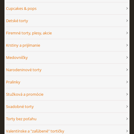
Cupcakes & pops
Detské torty
Firemné torty, plesy, akcie
Krstiny a prijímanie
Medovníčky
Narodeninové torty
Pralinky
Stužková a promócie
Svadobné torty
Torty bez poťahu
Valentínske a "zaľúbené" tortičky