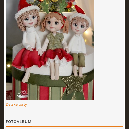
KURZY - ŠKOLENIA
Torty od Lorny
Prievidza
0911494673
tortyodlorny@gmail.com
© 2026 eStránky.sk
|
RSS
|
Aktualizované 4. 11. 2025
|
Hore ↑
Detské torty
FOTOALBUM