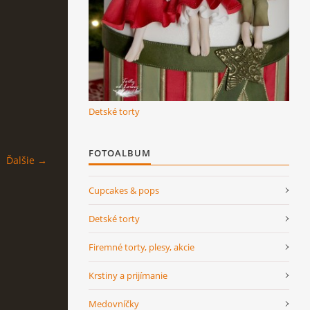
Detské torty
FOTOALBUM
Ďalšie →
Cupcakes & pops
Detské torty
Firemné torty, plesy, akcie
Krstiny a prijímanie
Medovníčky