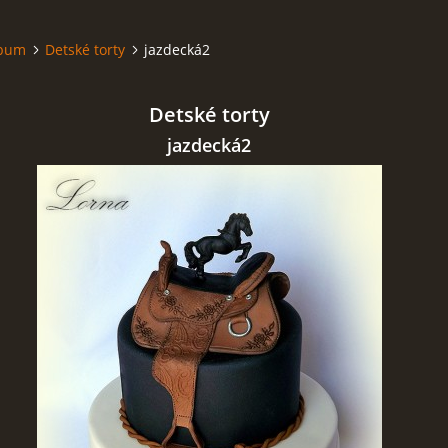
lbum
Detské torty
jazdecká2
Detské torty
jazdecká2