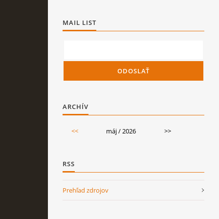
MAIL LIST
ARCHÍV
<<
máj / 2026
>>
RSS
Prehľad zdrojov