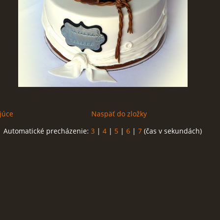
júce
Naspäť do zložky
Automatické precházenie:
3
|
4
|
5
|
6
|
7
(čas v sekundách)