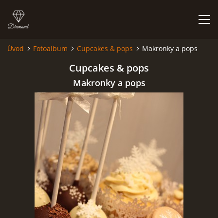
Úvod
Fotoalbum
Cupcakes & pops
Makronky a pops
ÚVOD
Cupcakes & pops
Makronky a pops
NIEČO O MNE A MOJEJ ZÁĽUBE
FÓRUM - PORADŇA
DOBRÉ RADY NIELEN PRE ZAČIATOČNÍKOV
NAJČASTEJŠIE OTÁZKY
FOTOALBUM