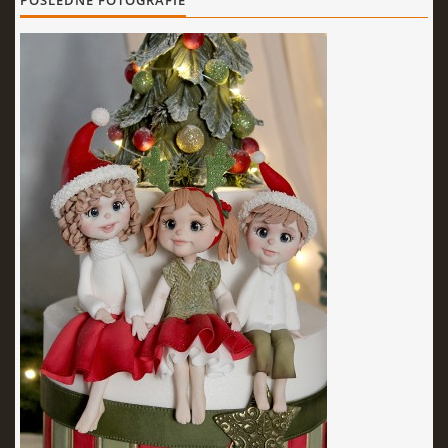
POSLEDNÉ FOTOGRAFIE
KURZY - ŠKOLENIA
Torty od Lorny
Prievidza
0911494673
tortyodlorny@gmail.com
© 2026 eStránky.sk
|
RSS
|
Aktualizované 4. 11. 2025
|
Hore ↑