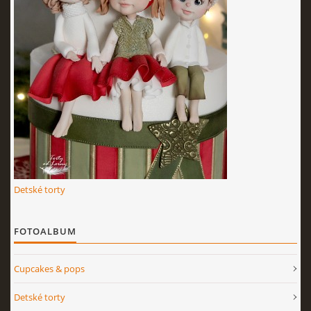
Detské torty
FOTOALBUM
Cupcakes & pops
Detské torty