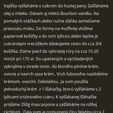
Vajíčka vyšľaháme s cukrom do hustej peny. Zašľaháme
FOTOPOSTUPY
olej a mlieko. Dávam aj mletú Bourbon vanilku. Na
pomalých otáčkach alebo ručne zľahka zamiešame
MARCIPÁN A INÉ POŤAHOVÉ HMOTY
preosiatu múku. Do formy na muffinky vložíme
papierové košíčky a do nich lyžicou alebo lepšie je
OBĽÚBENÉ RECEPTY
cukrárskym vrecúškom dávkujeme cesto do cca 3/4
košíčka. Dáme piecť do vyhriatej rúry na cca 15-20
ZAUJÍMAVOSTI O MEDOVNÍČKOCH
minút pri 175 st. Do upečených a vychladených
vykrojíme v strede otvor, do ktorého plníme krém,
VIDEÁ
ovocie a navrch zase krém.. Vrch ľubovoľne nazdobíme
krémom, ovocím, čokoládou.. Ja som použila
***VIANOCE***
jednoduchý krém
z 1 šľahačky, ktorú vyšľaháme s 2
lyžicami trstinového cukru. K vyšľahanej šľahačke
KVÁSKOVANIE
pridáme 250g mascarpone a zašľaháme na nižšej
rýchlosti.. Dala som aj rozpustenú číru želatínu (cca 2