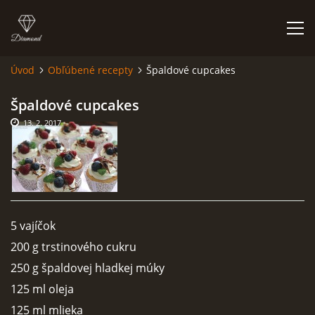
Úvod
Obľúbené recepty
Špaldové cupcakes
ÚVOD
Špaldové cupcakes
13. 2. 2017
NIEČO O MNE A MOJEJ ZÁĽUBE
FÓRUM - PORADŇA
DOBRÉ RADY NIELEN PRE ZAČIATOČNÍKOV
5 vajíčok
200 g trstinového cukru
NAJČASTEJŠIE OTÁZKY
250 g špaldovej hladkej múky
125 ml oleja
FOTOALBUM
125 ml mlieka