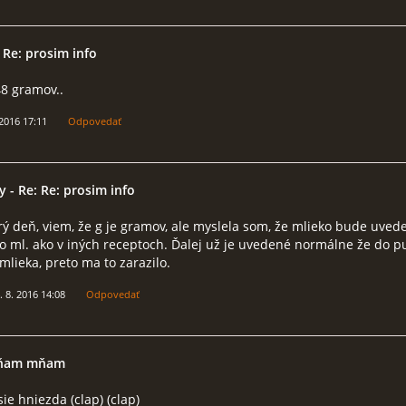
 Re: prosim info
48 gramov..
 2016 17:11
Odpovedať
y
- Re: Re: prosim info
ý deň, viem, že g je gramov, ale myslela som, že mlieko bude uvede
o ml. ako v iných receptoch. Ďalej už je uvedené normálne že do p
 mlieka, preto ma to zarazilo.
. 8. 2016 14:08
Odpovedať
ňam mňam
ie hniezda (clap) (clap)