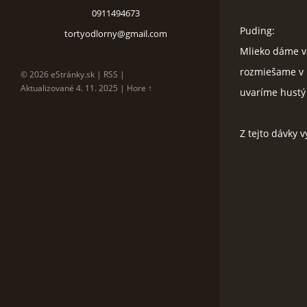
0911494673
Puding:
tortyodlorny@gmail.com
Mlieko dáme v
rozmiešame v ň
© 2026 eStránky.sk
|
RSS
|
Aktualizované 4. 11. 2025
|
Hore ↑
uvaríme hustý
Z tejto dávky v