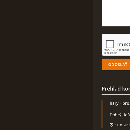
Prehľad ko
hary
- pro
Dobrý deň,
11. 8. 201