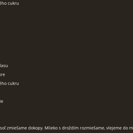
vého cukru
lasu
kre
vého cukru
ie
 soľ zmiešame dokopy. Mlieko s droždím rozmiešame, vlejeme do m