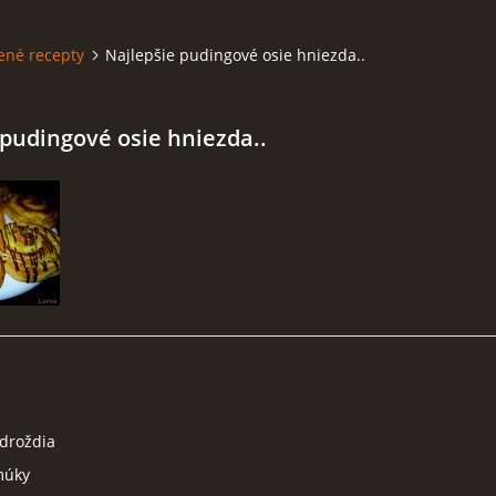
ené recepty
Najlepšie pudingové osie hniezda..
 pudingové osie hniezda..
 droždia
múky