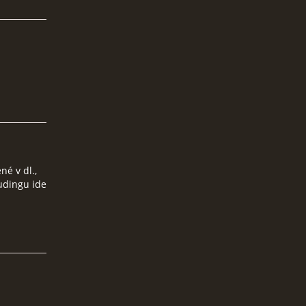
né v dl.,
udingu ide