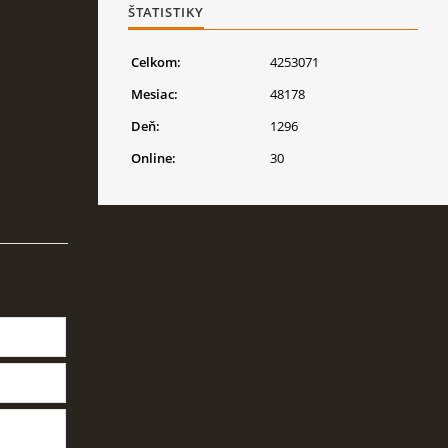
ŠTATISTIKY
Celkom:
4253071
Mesiac:
48178
Deň:
1296
Online:
30