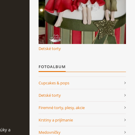
Detské torty
FOTOALBUM
Cupcakes & pops
Detské torty
Firemné torty, plesy, akcie
Krstiny a prijímanie
úky a
Medovníčky