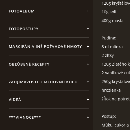
120g kryštálo
FOTOALBUM
10g soli
400g masla
FOTOPOSTUPY
Puding:
MARCIPÁN A INÉ POŤAHOVÉ HMOTY
8 dl mlieka
2 žĺtky
120g Zlatého k
OBĽÚBENÉ RECEPTY
2 vanilkové cu
250g kryštálo
ZAUJÍMAVOSTI O MEDOVNÍČKOCH
hrozienka
žĺtok na potret
VIDEÁ
Postup:
***VIANOCE***
Múku, cukor a