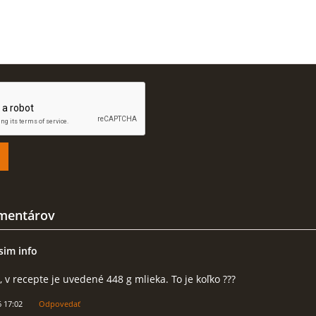
mentárov
sim info
 v recepte je uvedené 448 g mlieka. To je koľko ???
6 17:02
Odpovedať