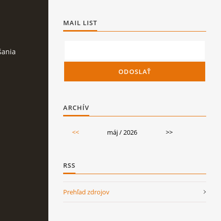
MAIL LIST
šania
ARCHÍV
<<
máj / 2026
>>
RSS
Prehľad zdrojov