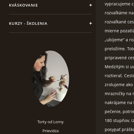
vypracujeme c
KVÁSKOVANIE
rozvaľkáme na
rozvaľkané ce
KURZY - ŠKOLENIA
mierne pozatlá
„ubijeme“ a ro
preložíme. Tot
pripravené ce
Medzitým si uv
roztierať. Ce
zrolujeme ako 
mrazničky na n
nakrájame na 
pečenie, potri
180 stupňov. U
Torty od Lorny
posypať práško
Prievidza