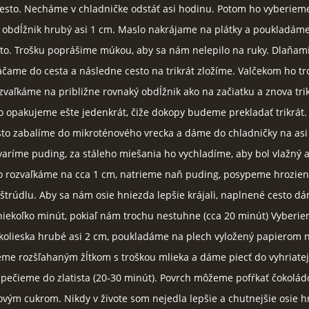
esto. Necháme v chladničke odstáť asi hodinu. Potom ho vyberieme
 obdĺžnik hrubý asi 1 cm. Maslo nakrájame na plátky a poukladám
sto. Trošku poprášime múkou, aby sa nám nelepilo na ruky. Dlaňam
čame do cesta a následne cesto na trikrát zložíme. Valčekom ho t
zvaľkáme na približne rovnaký obdĺžnik ako na začiatku a znova tri
o opakujeme ešte jedenkrát, čiže dokopy budeme prekladať trikrát.
sto zabalíme do mikroténového vrecka a dáme do chladničky na asi
aríme puding, za stáleho miešania ho vychladíme, aby bol vlažný a
sto rozvaľkáme na cca 1 cm, natrieme naň puding, posypeme hrozie
štrúdlu. Aby sa nám osie hniezda lepšie krájali, naplnené cesto d
iekoľko minút, pokiaľ nám trochu nestuhne (cca 20 minút) Vyberie
kolieska hrubé asi 2 cm, poukladáme na plech vyložený papierom 
eme rozšľahaným žĺtkom s troškou mlieka a dáme piecť do vyhriatej
pečieme do zlatista (20-30 minút). Povrch môžeme pofŕkať čokolád
vým cukrom. Nikdy v živote som nejedla lepšie a chutnejšie osie h