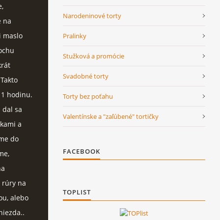
,
Narodeninové torty
e na
i maslo
Pralinky
rochu
Stužková a promócie
krát
Svadobné torty
 Takto
 1 hodinu.
Torty bez poťahu
 dal sa
Valentínske a "zaľúbené" tortičky
nkami a
áme do
FACEBOOK
me,
na
 rúry na
TOPLIST
ou, alebo
niezda..