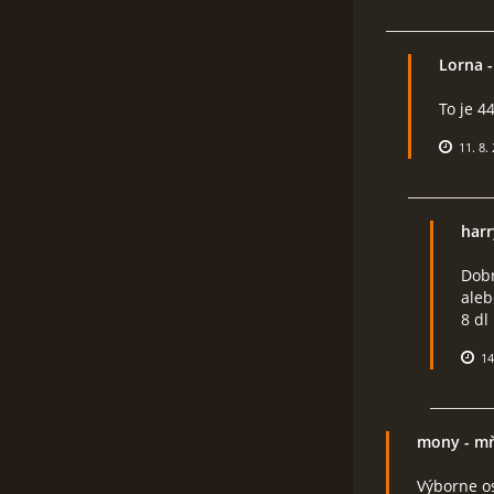
Lorna
-
To je 4
11. 8.
harr
Dobr
aleb
8 dl
14
mony
- m
Výborne os