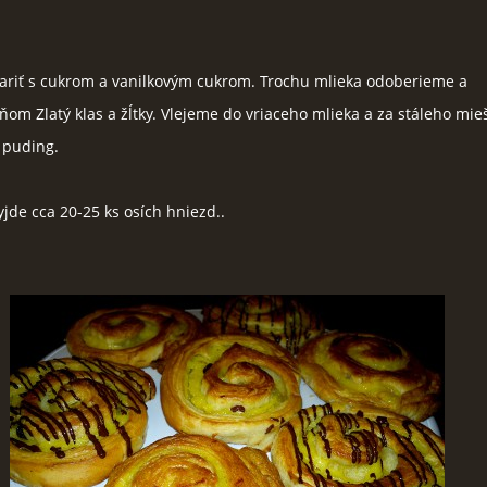
ariť s cukrom a vanilkovým cukrom. Trochu mlieka odoberieme a
om Zlatý klas a žĺtky. Vlejeme do vriaceho mlieka a za stáleho mie
 puding.
yjde cca 20-25 ks osích hniezd..