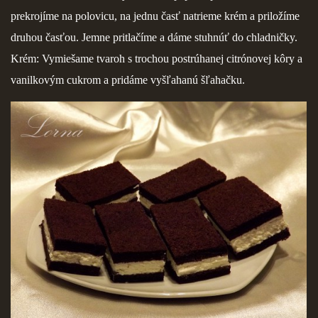
KURZY - ŠKOLENIA
prekrojíme na polovicu, na jednu časť natrieme krém a priložíme
druhou časťou. Jemne pritlačíme a dáme stuhnúť do chladničky.
Krém: Vymiešame tvaroh s trochou postrúhanej citrónovej kôry a
vanilkovým cukrom a pridáme vyšľahanú šľahačku.
Torty od Lorny
Prievidza
0911494673
tortyodlorny@gmail.com
© 2026 eStránky.sk
|
RSS
|
Aktualizované 4. 11. 2025
|
Hore ↑