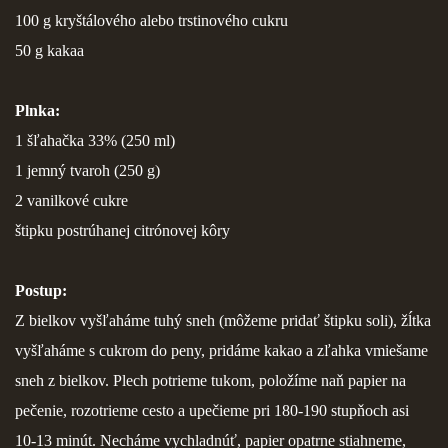
100 g kryštálového alebo trstinového cukru
FOTOPOSTUPY
50 g kakaa
MARCIPÁN A INÉ POŤAHOVÉ HMOTY
Plnka:
1 šľahačka 33% (250 ml)
OBĽÚBENÉ RECEPTY
1 jemný tvaroh (250 g)
2 vanilkové cukre
ZAUJÍMAVOSTI O MEDOVNÍČKOCH
štipku postrúhanej citrónovej kôry
VIDEÁ
Postup:
Z bielkov vyšľaháme tuhý sneh (môžeme pridať štipku soli), žĺtka
***VIANOCE***
vyšľaháme s cukrom do peny, pridáme kakao a zľahka vmiešame
sneh z bielkov. Plech potrieme tukom, položíme naň papier na
KVÁSKOVANIE
pečenie, rozotrieme cesto a upečieme pri 180-190 stupňoch asi
10-13 minút. Necháme vychladnúť, papier opatrne stiahneme,