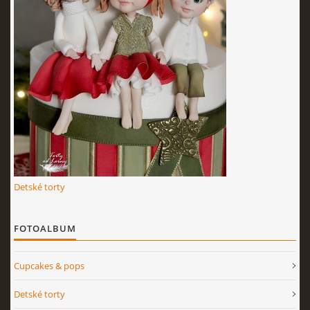
Detské torty
FOTOALBUM
Cupcakes & pops
Detské torty