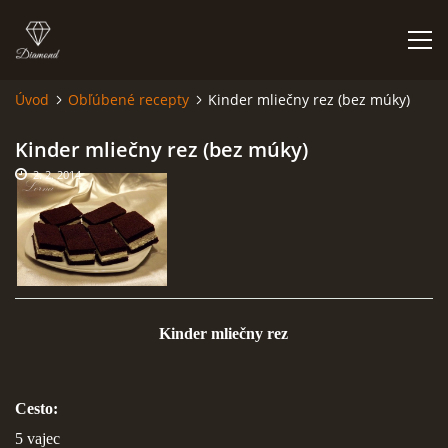
Úvod
Obľúbené recepty
Kinder mliečny rez (bez múky)
ÚVOD
Kinder mliečny rez (bez múky)
2. 2. 2014
NIEČO O MNE A MOJEJ ZÁĽUBE
FÓRUM - PORADŇA
DOBRÉ RADY NIELEN PRE ZAČIATOČNÍKOV
Kinder mliečny rez
NAJČASTEJŠIE OTÁZKY
Cesto:
FOTOALBUM
5 vajec