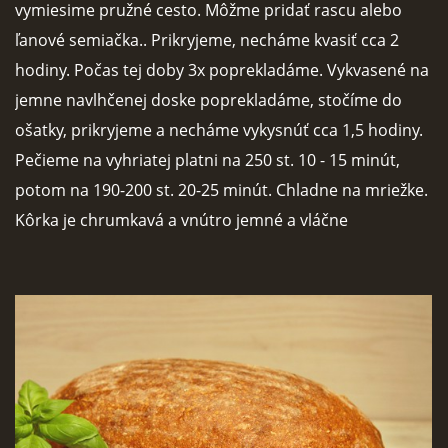
vymiesime pružné cesto. Môžme pridať rascu alebo
KURZY - ŠKOLENIA
ľanové semiačka.. Prikryjeme, necháme kvasiť cca 2
hodiny. Počas tej doby 3x poprekladáme. Vykvasené na
jemne navlhčenej doske poprekladáme, stočíme do
ošatky, prikryjeme a necháme vykysnúť cca 1,5 hodiny.
Pečieme na vyhriatej platni na 250 st. 10 - 15 minút,
potom na 190-200 st. 20-25 minút. Chladne na mriežke.
Torty od Lorny
Kôrka je chrumkavá a vnútro jemné a vláčne
Prievidza
0911494673
tortyodlorny@gmail.com
© 2026 eStránky.sk
|
RSS
|
Aktualizované 4. 11. 2025
|
Hore ↑