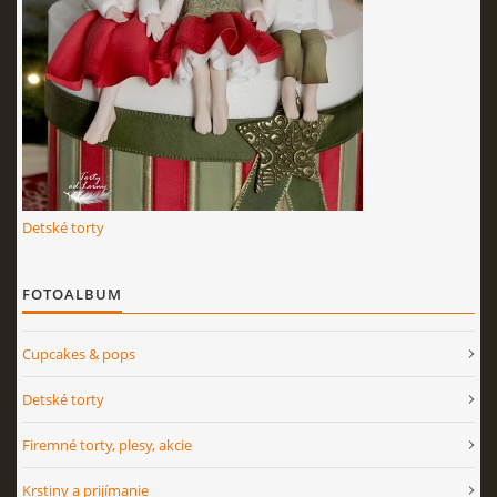
Detské torty
FOTOALBUM
Cupcakes & pops
Detské torty
Firemné torty, plesy, akcie
Krstiny a prijímanie