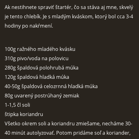
Ak nestihnete spraviť štartér, čo sa stáva aj mne, skvelý
FOTOPOSTUPY
je tento chlebík. Je s mladým kváskom, ktorý bol cca 3-4
hodiny po nakŕmení.
MARCIPÁN A INÉ POŤAHOVÉ HMOTY
100g ražného mladého kvásku
OBĽÚBENÉ RECEPTY
310g pivo/voda na polovicu
280g špaldová polohrubá múka
ZAUJÍMAVOSTI O MEDOVNÍČKOCH
120g špaldová hladká múka
40-50g špaldová celozrnná hladká múka
VIDEÁ
80g uvarený postrúhaný zemiak
1-1,5 čl soli
***VIANOCE***
štipka koriandru
Všetko okrem soli a koriandru zmiešame, necháme 30-
KVÁSKOVANIE
40 minút autolyzovať. Potom pridáme soľ a koriander,