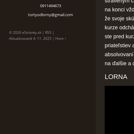
stráveným č
0911494673
na konci vž
tortyodlorny@gmail.com
že svoje skú
kurze odchá
© 2026 eStránky.sk
|
RSS
|
ste pred kur
Aktualizované 4. 11. 2025
|
Hore ↑
priateľstiev
absolvovaní
na ďalšie a 
LORNA