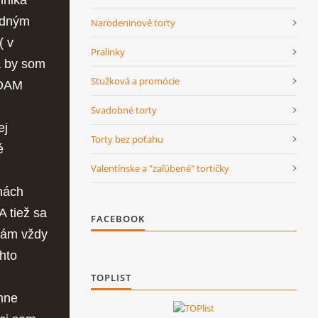
odným
Narodeninové torty
( v
Pralinky
a by som
Stužková a promócie
FOAM
Svadobné torty
ej
Torty bez poťahu
é
Valentínske a "zaľúbené" tortičky
nách
A tiež sa
FACEBOOK
vám vždy
hto
TOPLIST
mne