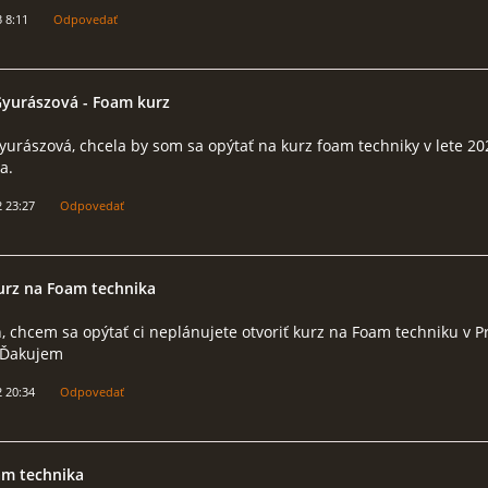
3 8:11
Odpovedať
Gyurászová
- Foam kurz
urászová, chcela by som sa opýtať na kurz foam techniky v lete 20
a.
2 23:27
Odpovedať
urz na Foam technika
 chcem sa opýtať ci neplánujete otvoriť kurz na Foam techniku v Pr
. Ďakujem
2 20:34
Odpovedať
am technika