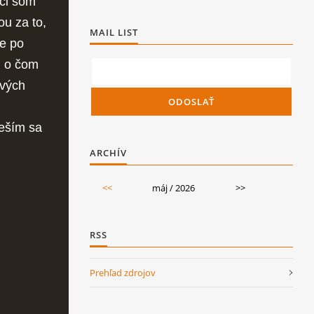
ci som
u za to,
MAIL LIST
že po
, o čom
ových
m
teším sa
ARCHÍV
<<
máj / 2026
>>
RSS
Prehľad zdrojov