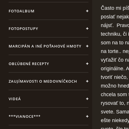
Často mi pí
FOTOALBUM
poslať nejak
nájsť. Prav
FOTOPOSTUPY
techniku, či
som na to n
MARCIPÁN A INÉ POŤAHOVÉ HMOTY
na torte.. n
vyťažiť čo n
OBĽÚBENÉ RECEPTY
originálne. 
tvoriť nieč
ZAUJÍMAVOSTI O MEDOVNÍČKOCH
možno hneď 
chcela som t
VIDEÁ
rysovať to, 
svete. Sama 
***VIANOCE***
ešte niekedy
svete, šlo t