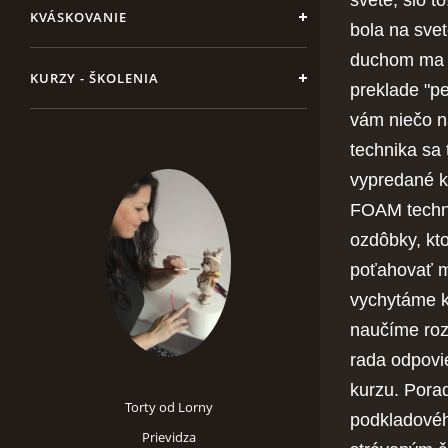
KVÁSKOVANIE
bola na sve
duchom ma 
KURZY - ŠKOLENIA
preklade "p
vám niečo n
technika sa
vypredané k
FOAM techni
ozdôbky, kto
poťahovať m
vychytáme ko
naučíme roz
rada odpovie
kurzu. Porad
Torty od Lorny
podkladovéh
Prievidza