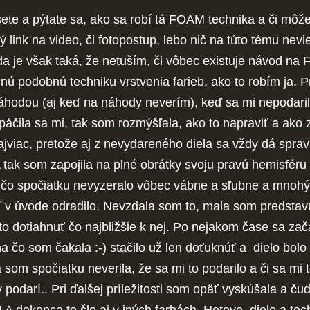
šete a pýtate sa, ako sa robí tá FOAM technika a či mô
ý link na video, či fotopostup, lebo nič na túto tému nevi
da je však taká, že netuším, či vôbec existuje návod n
 inú podobnú techniku vrstvenia farieb, ako to robím ja. P
áhodou (aj keď na náhody neverím), keď sa mi nepodari
epáčila sa mi, tak som rozmýšľala, ako to napraviť a ako 
ajviac, pretože aj z nevydareného diela sa vždy dá sprav
A tak som zapojila na plné obrátky svoju pravú hemisféru
o, čo spočiatku nevyzeralo vôbec vábne a sľubne a mnohý
v úvode odradilo. Nevzdala som to, mala som predstav
o dotiahnuť čo najbližšie k nej. Po nejakom čase sa zač
na čo som čakala :-) stačilo už len doťuknúť a dielo bolo
som spočiatku neverila, že sa mi to podarilo a či sa mi 
 podarí.. Pri ďalšej príležitosti som opäť vyskúšala a čud
o! A dokonca to šlo aj v iných farbách. Hotovo, dielo a tec