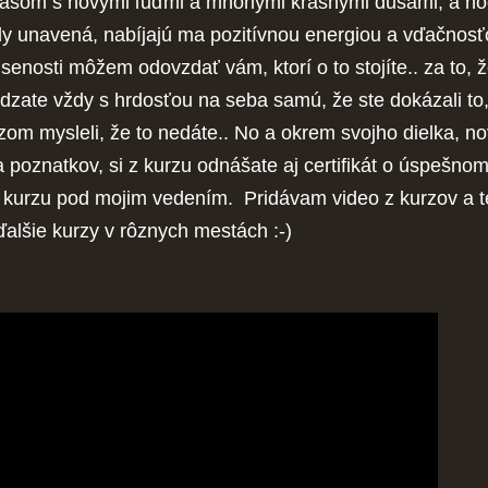
asom s novými ľuďmi a mnohými krásnymi dušami, a ho
dy unavená, nabíjajú ma pozitívnou energiou a vďačnosťo
senosti môžem odovzdať vám, ktorí o to stojíte.. za to, 
dzate vždy s hrdosťou na seba samú, že ste dokázali to
zom mysleli, že to nedáte.. No a okrem svojho dielka, n
 a poznatkov, si z kurzu odnášate aj certifikát o úspešno
 kurzu pod mojim vedením. Pridávam video z kurzov a 
ďalšie kurzy v rôznych mestách :-)