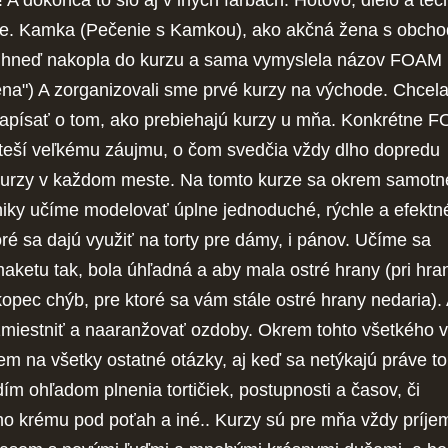
te. Kamka (Pečenie s Kamkou), ako akčná žena s obch
hneď nakopla do kurzu a sama vymyslela názov FOAM 
ena") A zorganizovali sme prvé kurzy na východe. Chcel
apísať o tom, ako prebiehajú kurzy u mňa. Konkrétne 
 teší veľkému záujmu, o čom svedčia vždy dlho dopredu
urzy v každom meste. Na tomto kurze sa okrem samotn
ky učíme modelovať úplne jednoduché, rýchle a efektn
ré sa dajú využiť na torty pre dámy, i pánov. Učíme sa
aketu tak, bola úhľadná a aby mala ostré hrany (pri hra
pec chýb, pre ktoré sa vám stále ostré hrany nedaria). 
miestniť a naaranžovať ozdoby. Okrem tohto všetkého 
m na všetky ostatné otázky, aj keď sa netýkajú práve to
ím ohľadom plnenia tortičiek, postupnosti a časov, či
o krému pod poťah a iné.. Kurzy sú pre mňa vždy príje