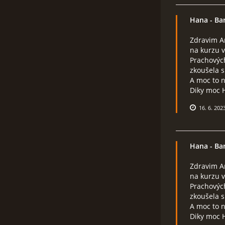
Hana
- Ba
Zdravim A
na kurzu 
Prachových
zkoušela s
A moc to 
Diky moc 
16. 6. 202
Hana
- Ba
Zdravim A
na kurzu 
Prachových
zkoušela s
A moc to 
Diky moc 