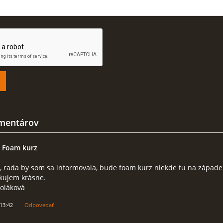
mentárov
 Foam kurz
, rada by som sa informovala, bude foam kurz niekde tu na západe
Akujem krásne.
Poláková
 13:42
Odpovedať