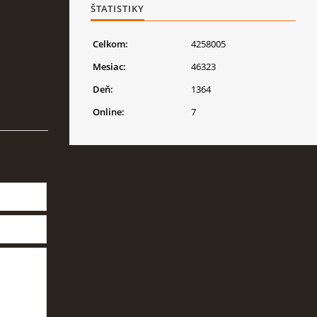
ŠTATISTIKY
Celkom:
4258005
Mesiac:
46323
Deň:
1364
Online:
7