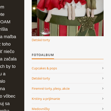
žem
ete
a FOAM
rišla
la maľba
Detské torty
z toho
iť niečo
FOTOALBUM
 a začala
ch by to
Cupcakes & pops
u a
Detské torty
alo
Firemné torty, plesy, akcie
 na
to vôbec
Krstiny a prijímanie
uj sa
Medovníčky
hnika