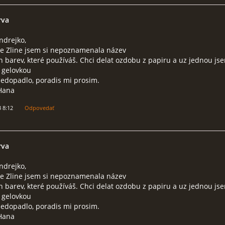
rva
ndrejko,
ve Zline jsem si nepoznamenala název
 barev, které používáš. Chci delat ozdobu z papiru a uz jednou js
 gelovkou
nedopadlo, poradis mi prosim.
Hana
3 8:12
Odpovedať
rva
ndrejko,
ve Zline jsem si nepoznamenala název
 barev, které používáš. Chci delat ozdobu z papiru a uz jednou js
 gelovkou
nedopadlo, poradis mi prosim.
Hana