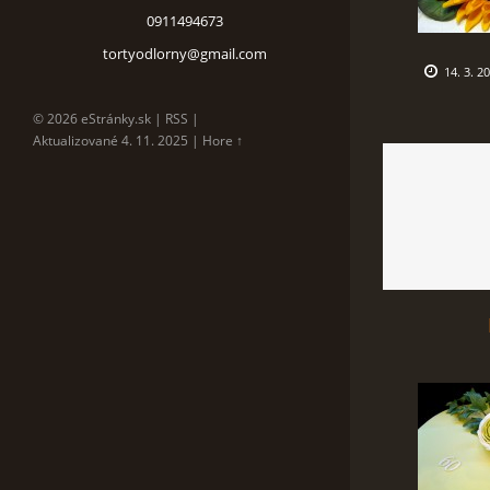
0911494673
tortyodlorny@gmail.com
14. 3. 2
© 2026 eStránky.sk
|
RSS
|
Aktualizované 4. 11. 2025
|
Hore ↑