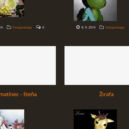
14
Fotopostupy
0
8. 9. 2014
Fotopostupy
matínec - šteňa
Žirafa