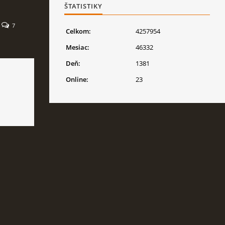
ŠTATISTIKY
7
Celkom:
4257954
Mesiac:
46332
Deň:
1381
Online:
23