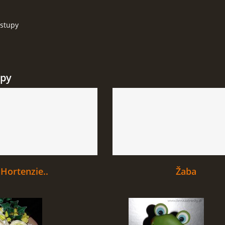
stupy
upy
Hortenzie..
Žaba