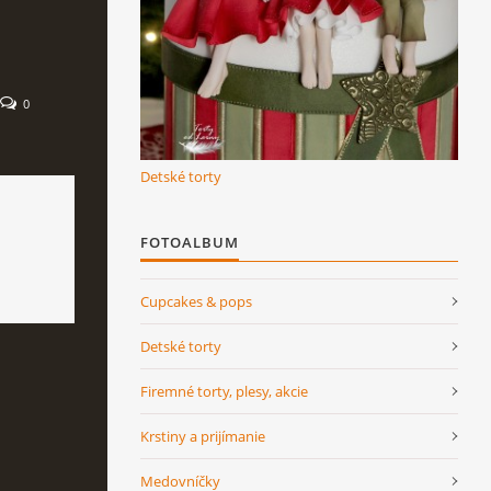
0
Detské torty
FOTOALBUM
Cupcakes & pops
Detské torty
Firemné torty, plesy, akcie
Krstiny a prijímanie
Medovníčky