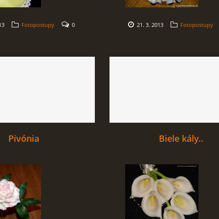
13
Fotopostupy
0
21. 3. 2013
Fotopostupy
Pivónia
Biele kály..