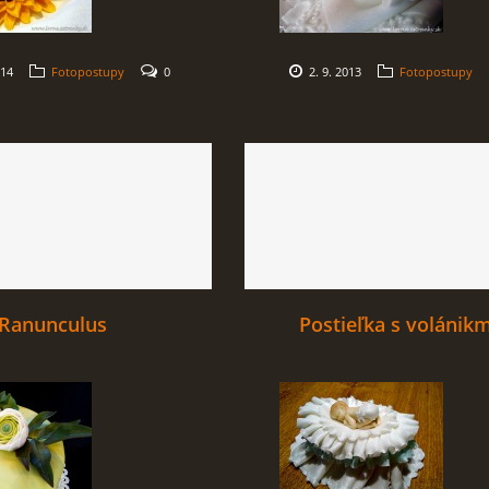
014
Fotopostupy
0
2. 9. 2013
Fotopostupy
Ranunculus
Postieľka s volánikm