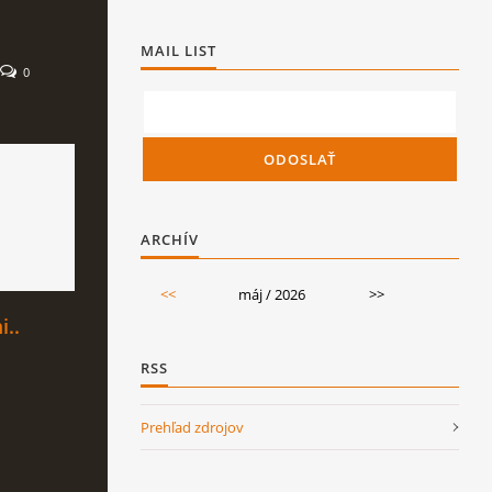
MAIL LIST
0
ARCHÍV
<<
máj / 2026
>>
i..
RSS
Prehľad zdrojov