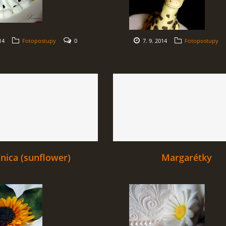
14
Fotopostupy
0
7. 9. 2014
Fotopostupy
nica (sunflower)
Margarétky